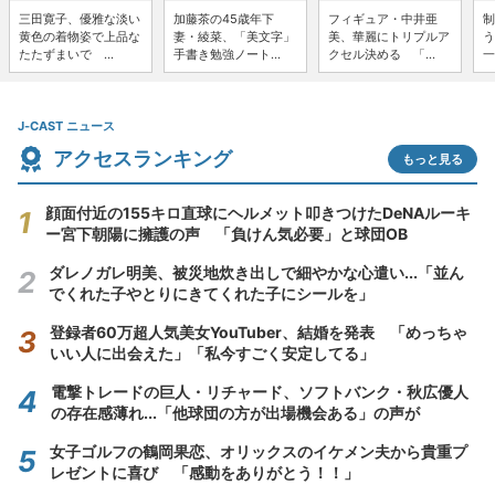
三田寛子、優雅な淡い
加藤茶の45歳年下
フィギュア・中井亜
制
黄色の着物姿で上品な
妻・綾菜、「美文字」
美、華麗にトリプルア
う
たたずまいで ...
手書き勉強ノート...
クセル決める 「...
一
J-CAST ニュース
アクセスランキング
もっと見る
顔面付近の155キロ直球にヘルメット叩きつけたDeNAルーキ
ー宮下朝陽に擁護の声 「負けん気必要」と球団OB
ダレノガレ明美、被災地炊き出しで細やかな心遣い...「並ん
でくれた子やとりにきてくれた子にシールを」
登録者60万超人気美女YouTuber、結婚を発表 「めっちゃ
いい人に出会えた」「私今すごく安定してる」
電撃トレードの巨人・リチャード、ソフトバンク・秋広優人
の存在感薄れ...「他球団の方が出場機会ある」の声が
女子ゴルフの鶴岡果恋、オリックスのイケメン夫から貴重プ
レゼントに喜び 「感動をありがとう！！」