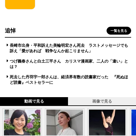
追悼
一覧を見る
長崎市出身・平和訴えた美輪明宏さん死去 ラストメッセージでも
訴え「愛があれば 戦争なんか起こりません」
つげ義春さんと白土三平さん カリスマ漫画家、二人の「違い」と
は？
死去した丹羽宇一郎さんは、経済界有数の読書家だった 『死ぬほ
ど読書』ベストセラーに
動画で見る
画像で見る