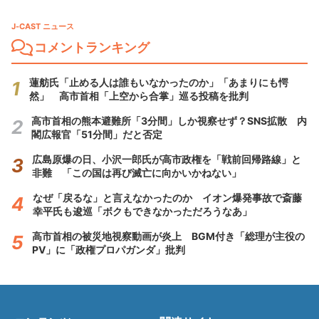
J-CAST ニュース
コメントランキング
蓮舫氏「止める人は誰もいなかったのか」「あまりにも愕
然」 高市首相「上空から合掌」巡る投稿を批判
高市首相の熊本避難所「3分間」しか視察せず？SNS拡散 内
閣広報官「51分間」だと否定
広島原爆の日、小沢一郎氏が高市政権を「戦前回帰路線」と
非難 「この国は再び滅亡に向かいかねない」
なぜ「戻るな」と言えなかったのか イオン爆発事故で斎藤
幸平氏も逡巡「ボクもできなかっただろうなあ」
高市首相の被災地視察動画が炎上 BGM付き「総理が主役の
PV」に「政権プロパガンダ」批判