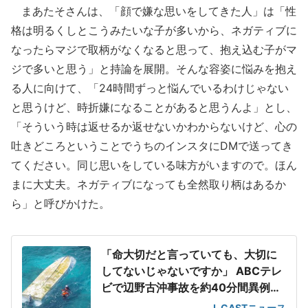
まあたそさんは、「顔で嫌な思いをしてきた人」は「性
格は明るくしとこうみたいな子が多いから、ネガティブに
なったらマジで取柄がなくなると思って、抱え込む子がマ
ジで多いと思う」と持論を展開。そんな容姿に悩みを抱え
る人に向けて、「24時間ずっと悩んでいるわけじゃない
と思うけど、時折嫌になることがあると思うんよ」とし、
「そういう時は返せるか返せないかわからないけど、心の
吐きどころということでうちのインスタにDMで送ってき
てください。同じ思いをしている味方がいますので。ほん
まに大丈夫。ネガティブになっても全然取り柄はあるか
ら」と呼びかけた。
「命大切だと言っていても、大切に
してないじゃないですか」 ABCテレ
ビで辺野古沖事故を約40分間異例の
特集
J-CASTニュース