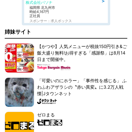
＞
株式会社パソナ
福岡県 北九州市
時給4,167円
正社員
スポンサー：求人ボックス
姉妹サイト
【かつや】人気メニューが税抜150円引き&ご
飯大盛り無料!お得すぎる「感謝祭」は8月14
日まで開催中。
「可愛いのにホラー」「事件性を感じる」 ふ
わふわアザラシの〝赤い異変〟に3.2万人戦
慄|Jタウンネット
ゼロまる