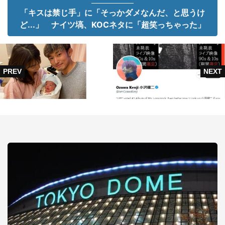
「キスは禁じ手」に「そっかダメなんだ、と思うけ
ど...」 ナイツ塙、KOCネタに「超笑っちゃった」