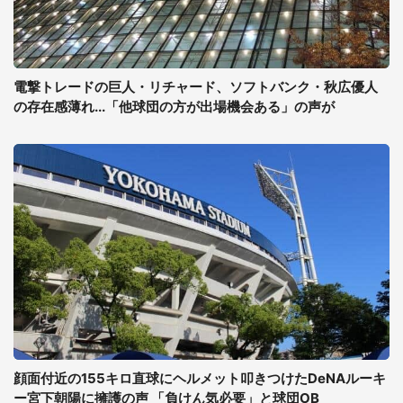
電撃トレードの巨人・リチャード、ソフトバンク・秋広優人
の存在感薄れ...「他球団の方が出場機会ある」の声が
顔面付近の155キロ直球にヘルメット叩きつけたDeNAルーキ
ー宮下朝陽に擁護の声 「負けん気必要」と球団OB