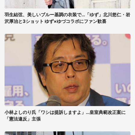
羽生結弦、美しいブルー基調の衣装で...「ゆず」北川悠仁・岩
沢厚治と3ショット ゆず×ゆづコラボにファン歓喜
小林よしのり氏「ワシは提訴しますよ」...皇室典範改正案に
「憲法違反」主張