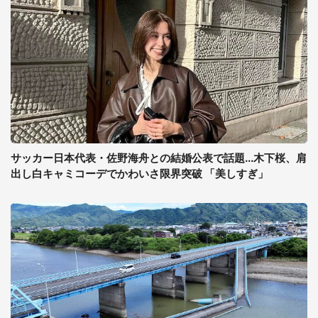
サッカー日本代表・佐野海舟との結婚公表で話題...木下桜、肩
出し白キャミコーデでかわいさ限界突破 「美しすぎ」