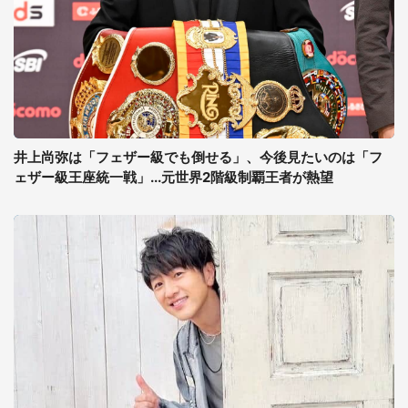
井上尚弥は「フェザー級でも倒せる」、今後見たいのは「フ
ェザー級王座統一戦」...元世界2階級制覇王者が熱望