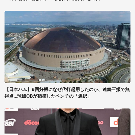
【日本ハム】9回好機になぜ代打起用したのか、連続三振で無
得点...球団OBが指摘したベンチの「選択」