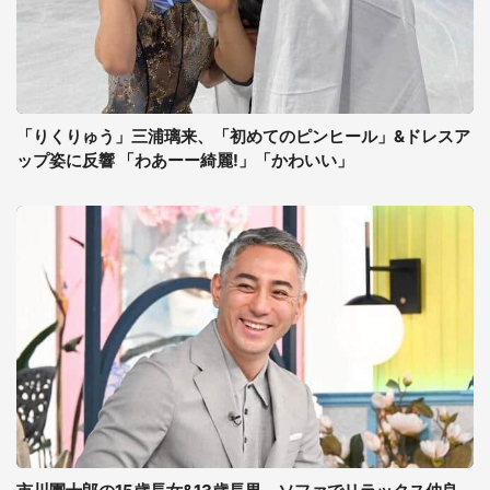
「りくりゅう」三浦璃来、「初めてのピンヒール」&ドレスア
ップ姿に反響 「わあーー綺麗!」「かわいい」