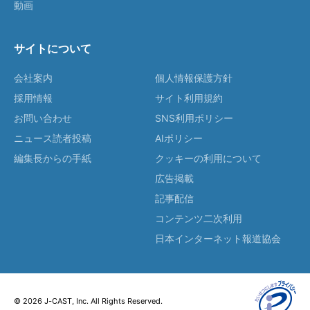
動画
サイトについて
会社案内
個人情報保護方針
採用情報
サイト利用規約
お問い合わせ
SNS利用ポリシー
ニュース読者投稿
AIポリシー
編集長からの手紙
クッキーの利用について
広告掲載
記事配信
コンテンツ二次利用
日本インターネット報道協会
© 2026 J-CAST, Inc. All Rights Reserved.