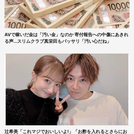
AVで稼いだ金は「汚い金」なのか 寄付報告への中傷にあきれ
る声...スリムクラブ真栄田もバッサリ「汚い心だね」
辻希美「これマジでおいしいよ!」「お酢を入れるとさらにお