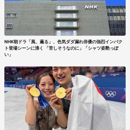
NHK朝ドラ「風、薫る」、色気ダダ漏れ俳優の強烈インパク
ト登場シーンに沸く 「苦しそうなのに」「シャツ姿艶っぽ
い」