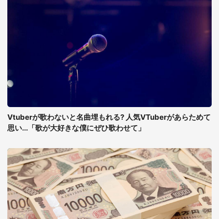
Vtuberが歌わないと名曲埋もれる? 人気VTuberがあらためて
思い...「歌が大好きな僕にぜひ歌わせて」