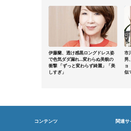
伊藤蘭、透け感黒ロングドレス姿
市
で色気ダダ漏れ...変わらぬ美貌の
男
衝撃 「ずっと変わらず綺麗」「美
ョ
しすぎ」
似
コンテンツ
関連サ