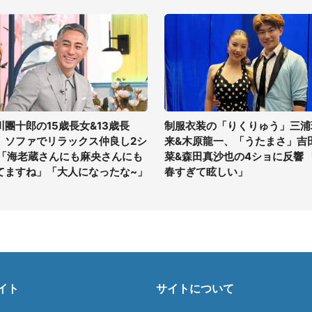
川團十郎の15歳長女&13歳長
制服衣装の「りくりゅう」三浦
、ソファでリラックス仲良し2シ
来&木原龍一、「うたまさ」吉
 「海老蔵さんにも麻央さんにも
菜&森田真沙也の4ショに反響 
てますね」「大人になったな~」
春すぎて眩しい」
イト
サイトについて