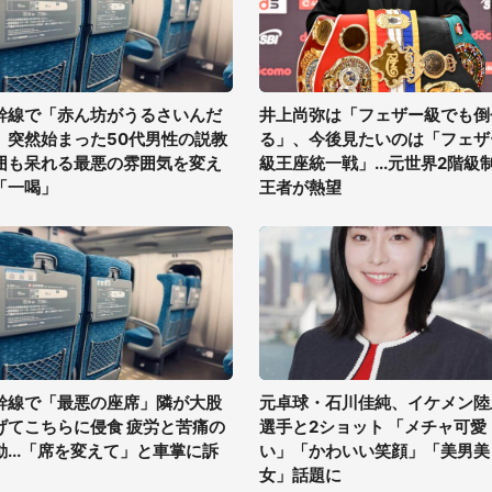
幹線で「赤ん坊がうるさいんだ
井上尚弥は「フェザー級でも倒
」突然始まった50代男性の説教
る」、今後見たいのは「フェザ
囲も呆れる最悪の雰囲気を変え
級王座統一戦」...元世界2階級
「一喝」
王者が熱望
幹線で「最悪の座席」隣が大股
元卓球・石川佳純、イケメン陸
げてこちらに侵食 疲労と苦痛の
選手と2ショット 「メチャ可愛
動...「席を変えて」と車掌に訴
い」「かわいい笑顔」「美男美
女」話題に