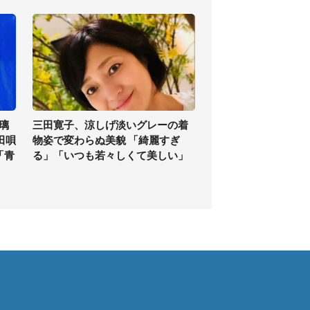
璃
三田寛子、涼しげ淡いグレーの着
田唄
物姿で変わらぬ美貌 「綺麗すぎ
「青
る」「いつも若々しくて美しい」