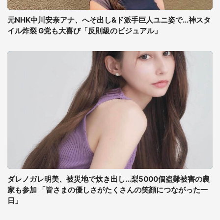
元NHK中川安奈アナ、へそ出し&ド派手巨人ユニ姿で...神スタ
イル炸裂 G党も大喜び「反則級のビジュアル」
ダレノガレ明美、被災地で炊き出し...梨5000個盗難被害の農
家も参加 「皆さまの優しさがたくさんの笑顔につながった一
日」