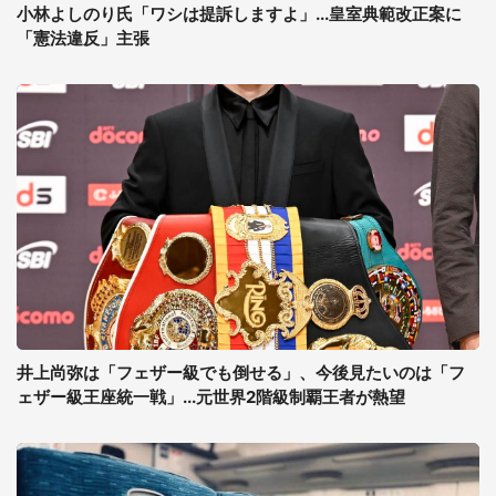
小林よしのり氏「ワシは提訴しますよ」...皇室典範改正案に
「憲法違反」主張
井上尚弥は「フェザー級でも倒せる」、今後見たいのは「フ
ェザー級王座統一戦」...元世界2階級制覇王者が熱望