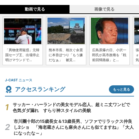
動画で見る
画像で見る
「異物使用疑惑」元韓
熊本市長、相次ぐ余震
広島原爆の日、小沢一
張
国セーブ王、出場停止
に本音ぽつり「もう嫌
郎氏が高市政権を「戦
ォ
明けマウンドで...
だなぁ」 被災...
前回帰路線」と...
気
J-CAST ニュース
アクセスランキング
もっと見る
サッカー・ハーランドの美女モデル恋人、超ミニ丈ワンピで
色気ダダ漏れ すらり神スタイルの美貌
市川團十郎の15歳長女＆13歳長男、ソファでリラックス仲良
し2ショ 「海老蔵さんにも麻央さんにも似てますね」「大人
になったな～」