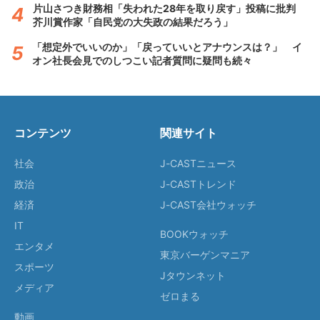
片山さつき財務相「失われた28年を取り戻す」投稿に批判
芥川賞作家「自民党の大失政の結果だろう」
「想定外でいいのか」「戻っていいとアナウンスは？」 イ
オン社長会見でのしつこい記者質問に疑問も続々
コンテンツ
関連サイト
社会
J-CASTニュース
政治
J-CASTトレンド
経済
J-CAST会社ウォッチ
IT
BOOKウォッチ
エンタメ
東京バーゲンマニア
スポーツ
Jタウンネット
メディア
ゼロまる
動画