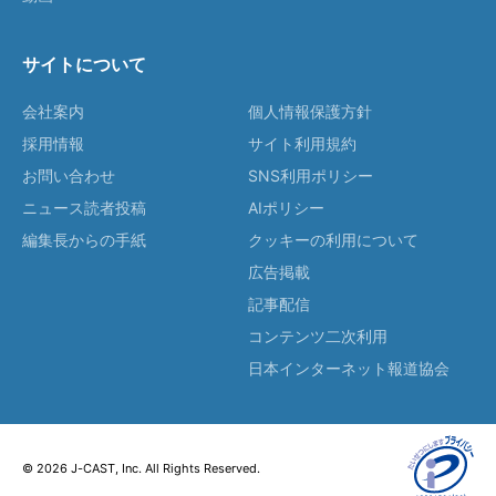
サイトについて
会社案内
個人情報保護方針
採用情報
サイト利用規約
お問い合わせ
SNS利用ポリシー
ニュース読者投稿
AIポリシー
編集長からの手紙
クッキーの利用について
広告掲載
記事配信
コンテンツ二次利用
日本インターネット報道協会
© 2026 J-CAST, Inc. All Rights Reserved.