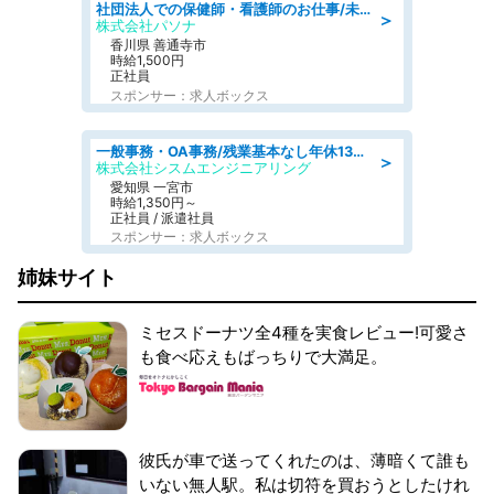
社団法人での保健師・看護師のお仕事/未経験OK/要資格:普通免許、保健師、正看護師
＞
株式会社パソナ
香川県 善通寺市
時給1,500円
正社員
スポンサー：求人ボックス
一般事務・OA事務/残業基本なし年休130日社保完備の一般・調達事務
＞
株式会社シスムエンジニアリング
愛知県 一宮市
時給1,350円～
正社員 / 派遣社員
スポンサー：求人ボックス
姉妹サイト
ミセスドーナツ全4種を実食レビュー!可愛さ
も食べ応えもばっちりで大満足。
彼氏が車で送ってくれたのは、薄暗くて誰も
いない無人駅。私は切符を買おうとしたけれ