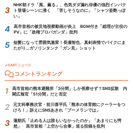
NHK朝ドラ「風、薫る」、色気ダダ漏れ俳優の強烈インパク
ト登場シーンに沸く 「苦しそうなのに」「シャツ姿艶っぽ
い」
高市首相の被災地視察動画が炎上 BGM付き「総理が主役の
PV」に「政権プロパガンダ」批判
短髪になって雰囲気激変！長瀬智也、真剣表情でバイクにま
たがり...ガソリンタンク「ガン見」ショット
J-CAST ニュース
コメントランキング
高市首相の熊本避難所「3分間」しか視察せず？SNS拡散 内
閣広報官「51分間」だと否定
元文科事務次官・前川喜平氏「熊本の体育館にクーラーをつ
けろ！」訴えにSNSあきれ「ブーメランでは」
蓮舫氏「止める人は誰もいなかったのか」「あまりにも愕
然」 高市首相「上空から合掌」巡る投稿を批判