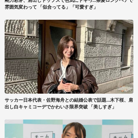
剛力彩芽、肩出しトップスで色気にドキっ...茶髪ロングヘアで
雰囲気変わって 「似合ってる」「可愛すぎ」
サッカー日本代表・佐野海舟との結婚公表で話題...木下桜、肩
出し白キャミコーデでかわいさ限界突破 「美しすぎ」