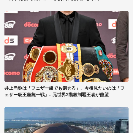
井上尚弥は「フェザー級でも倒せる」、今後見たいのは「フ
ェザー級王座統一戦」...元世界2階級制覇王者が熱望