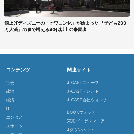
値上げディズニーの「オワコン化」が始まった 「子ども200
万人減」の裏で増える40代以上の来園者
コンテンツ
関連サイト
社会
J-CASTニュース
政治
J-CASTトレンド
経済
J-CAST会社ウォッチ
IT
BOOKウォッチ
エンタメ
東京バーゲンマニア
スポーツ
Jタウンネット