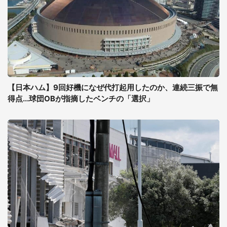
【日本ハム】9回好機になぜ代打起用したのか、連続三振で無
得点...球団OBが指摘したベンチの「選択」