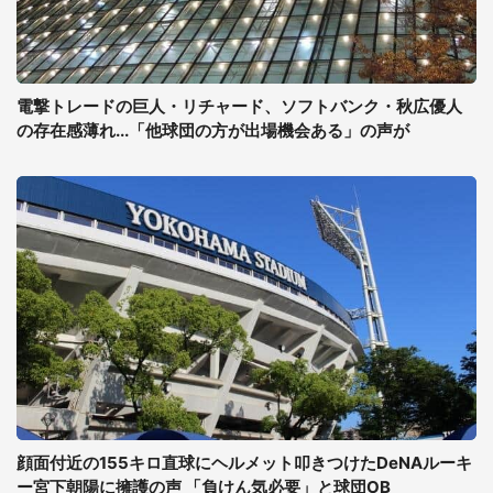
電撃トレードの巨人・リチャード、ソフトバンク・秋広優人
の存在感薄れ...「他球団の方が出場機会ある」の声が
顔面付近の155キロ直球にヘルメット叩きつけたDeNAルーキ
ー宮下朝陽に擁護の声 「負けん気必要」と球団OB