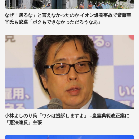
なぜ「戻るな」と言えなかったのか イオン爆発事故で斎藤幸
平氏も逡巡「ボクもできなかっただろうなあ」
小林よしのり氏「ワシは提訴しますよ」...皇室典範改正案に
「憲法違反」主張