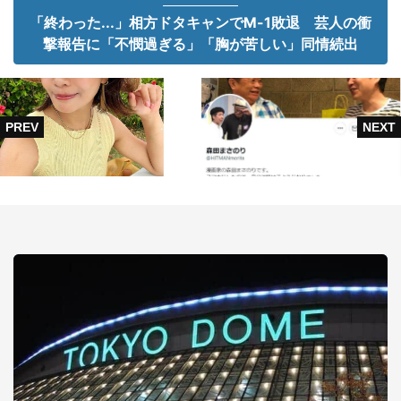
「終わった...」相方ドタキャンでM-1敗退 芸人の衝
撃報告に「不憫過ぎる」「胸が苦しい」同情続出