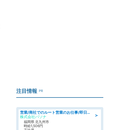
注目情報
PR
営業/商社でのルート営業のお仕事/即日勤務可/車通勤可/営業
＞
株式会社パソナ
福岡県 北九州市
時給1,506円
正社員