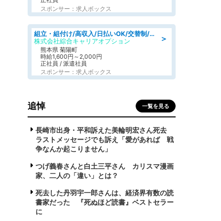
スポンサー：求人ボックス
組立・組付け/高収入/日払いOK/交替制/20・30・40代活躍中/製造 工場
＞
株式会社綜合キャリアオプション
熊本県 菊陽町
時給1,600円～2,000円
正社員 / 派遣社員
スポンサー：求人ボックス
追悼
一覧を見る
長崎市出身・平和訴えた美輪明宏さん死去
ラストメッセージでも訴え「愛があれば 戦
争なんか起こりません」
つげ義春さんと白土三平さん カリスマ漫画
家、二人の「違い」とは？
死去した丹羽宇一郎さんは、経済界有数の読
書家だった 『死ぬほど読書』ベストセラー
に