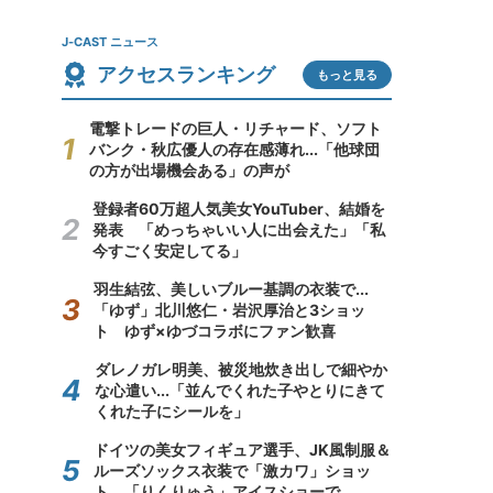
J-CAST ニュース
アクセスランキング
もっと見る
電撃トレードの巨人・リチャード、ソフト
バンク・秋広優人の存在感薄れ...「他球団
の方が出場機会ある」の声が
登録者60万超人気美女YouTuber、結婚を
発表 「めっちゃいい人に出会えた」「私
今すごく安定してる」
羽生結弦、美しいブルー基調の衣装で...
「ゆず」北川悠仁・岩沢厚治と3ショッ
ト ゆず×ゆづコラボにファン歓喜
ダレノガレ明美、被災地炊き出しで細やか
な心遣い...「並んでくれた子やとりにきて
くれた子にシールを」
ドイツの美女フィギュア選手、JK風制服＆
ルーズソックス衣装で「激カワ」ショッ
ト 「りくりゅう」アイスショーで