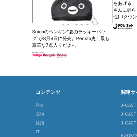
をあげる」
さんに握ら
性)|Jタウ
Suicaのペンギン"夏のラッキーバッ
グ"が8月8日に発売。Pensta史上最も
豪華な7点入りだよ~。
コンテンツ
関連サ
社会
J-CAS
政治
J-CAS
経済
J-CA
IT
BOOK