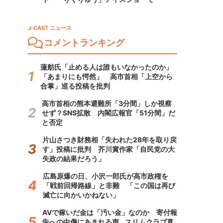
J-CAST ニュース
コメントランキング
蓮舫氏「止める人は誰もいなかったのか」
「あまりにも愕然」 高市首相「上空から
合掌」巡る投稿を批判
高市首相の熊本避難所「3分間」しか視察
せず？SNS拡散 内閣広報官「51分間」だ
と否定
片山さつき財務相「失われた28年を取り戻
す」投稿に批判 芥川賞作家「自民党の大
失政の結果だろう」
広島原爆の日、小沢一郎氏が高市政権を
「戦前回帰路線」と非難 「この国は再び
滅亡に向かいかねない」
AVで稼いだ金は「汚い金」なのか 寄付報
告への中傷にあきれる声...スリムクラブ真