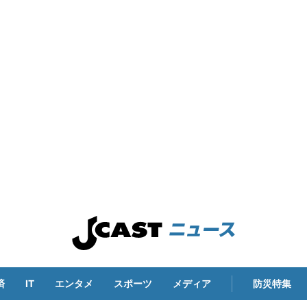
済
IT
エンタメ
スポーツ
メディア
防災特集