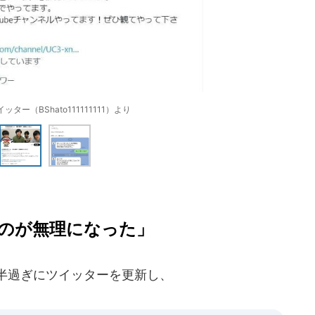
ター（BShato111111111）より
のが無理になった」
時半過ぎにツイッターを更新し、