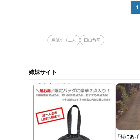
1
烏賊すぜ二人
田口恭平
姉妹サイト
「孫にあげ