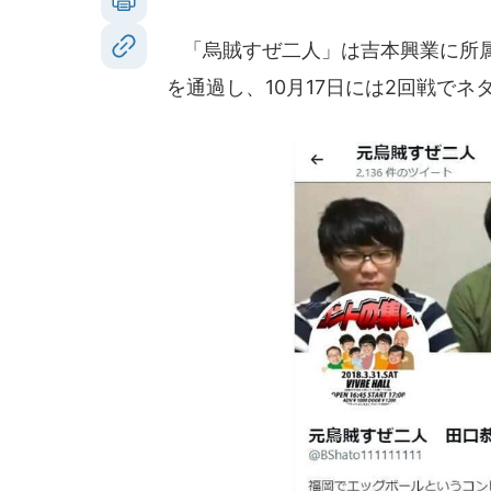
「烏賊すぜ二人」は吉本興業に所属。
を通過し、10月17日には2回戦でネ