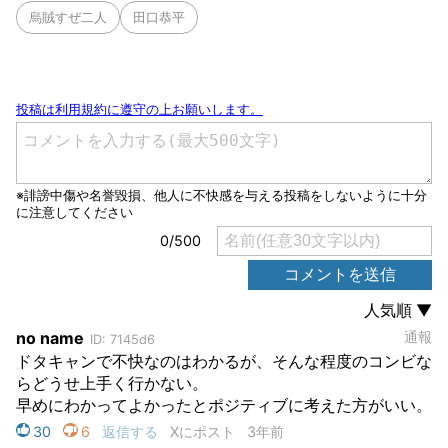
烏賊すぜ二人
田口恭平