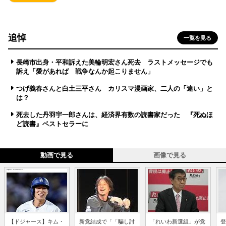
追悼
一覧を見る
長崎市出身・平和訴えた美輪明宏さん死去 ラストメッセージでも
訴え「愛があれば 戦争なんか起こりません」
つげ義春さんと白土三平さん カリスマ漫画家、二人の「違い」と
は？
死去した丹羽宇一郎さんは、経済界有数の読書家だった 『死ぬほ
ど読書』ベストセラーに
動画で見る
画像で見る
【ドジャース】キム・
新党結成で「「騙し討
「れいわ新選組」が党
登