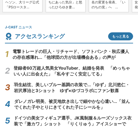
ヘソン、大リーグ公式
ちにあった気分」と怒
名の変更を発表、「い
女
「PSロースタ...
ったひろゆき妻...
のちの党」へ ...
発
J-CAST ニュース
アクセスランキング
もっと見る
電撃トレードの巨人・リチャード、ソフトバンク・秋広優人
の存在感薄れ...「他球団の方が出場機会ある」の声が
登録者60万超人気美女YouTuber、結婚を発表 「めっちゃ
いい人に出会えた」「私今すごく安定してる」
羽生結弦、美しいブルー基調の衣装で...「ゆず」北川悠仁・
岩沢厚治と3ショット ゆず×ゆづコラボにファン歓喜
ダレノガレ明美、被災地炊き出しで細やかな心遣い...「並ん
でくれた子やとりにきてくれた子にシールを」
ドイツの美女フィギュア選手、JK風制服＆ルーズソックス衣
装で「激カワ」ショット 「りくりゅう」アイスショーで