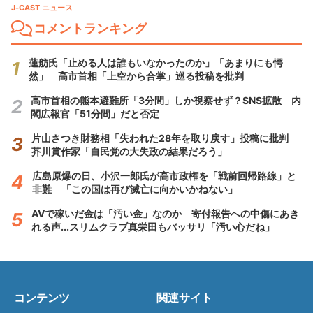
J-CAST ニュース
コメントランキング
蓮舫氏「止める人は誰もいなかったのか」「あまりにも愕
然」 高市首相「上空から合掌」巡る投稿を批判
高市首相の熊本避難所「3分間」しか視察せず？SNS拡散 内
閣広報官「51分間」だと否定
片山さつき財務相「失われた28年を取り戻す」投稿に批判
芥川賞作家「自民党の大失政の結果だろう」
広島原爆の日、小沢一郎氏が高市政権を「戦前回帰路線」と
非難 「この国は再び滅亡に向かいかねない」
AVで稼いだ金は「汚い金」なのか 寄付報告への中傷にあき
れる声...スリムクラブ真栄田もバッサリ「汚い心だね」
コンテンツ
関連サイト