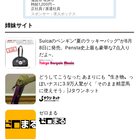
時給1,200円～
正社員 / 派遣社員
スポンサー：求人ボックス
姉妹サイト
Suicaのペンギン"夏のラッキーバッグ"が8月
8日に発売。Pensta史上最も豪華な7点入り
だよ~。
どうしてこうなった あまりにも〝生き物〟っ
ぽいナスに3.9万人驚がく「そのまま精霊馬
に使えそう」|Jタウンネット
ゼロまる