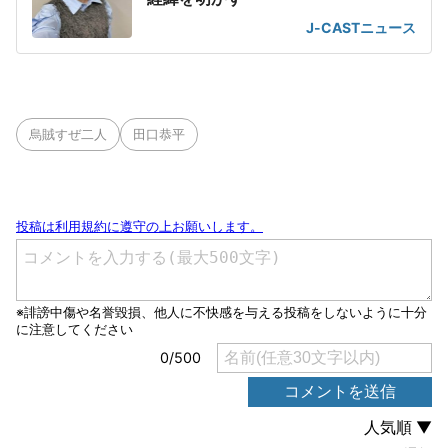
J-CASTニュース
烏賊すぜ二人
田口恭平