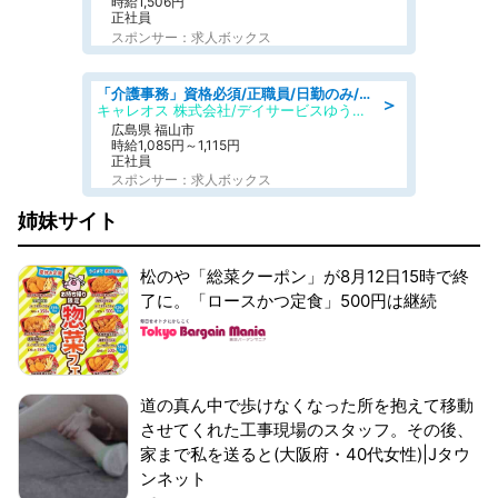
時給1,506円
正社員
スポンサー：求人ボックス
「介護事務」資格必須/正職員/日勤のみ/デイサービス
＞
キャレオス 株式会社/デイサービスゆうゆう南本庄
広島県 福山市
時給1,085円～1,115円
正社員
スポンサー：求人ボックス
姉妹サイト
松のや「総菜クーポン」が8月12日15時で終
了に。「ロースかつ定食」500円は継続
道の真ん中で歩けなくなった所を抱えて移動
させてくれた工事現場のスタッフ。その後、
家まで私を送ると(大阪府・40代女性)|Jタウ
ンネット