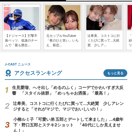
【ドジャース】打撃不
元カップルYouTuber
辻希美、コストコに行
「
振ベッツ、低迷のチー
「夜のひと笑い」いち
くたびに買って...大絶
紗
ムで「最も懸念...
え、新恋...
賛 少しア...
リ
J-CAST ニュース
アクセスランキング
もっと見る
生見愛瑠、へそ出し「めるのふく」コーデでかわいすぎ大反
響 「スタイル抜群」「めっちゃお洒落」「最高！」
辻希美、コストコに行くたびに買って...大絶賛 少しアレン
ジすると「それがマジで、マジでおいしいの！」
小柳ルミ子「可愛い弟 五郎とデートして来ました」...4歳年
下・野口五郎とステキ2ショット 「40代にしか見えませ
ん！」