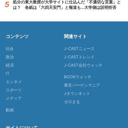
処分の東大教授が大学サイトに仕込んだ「不適切な言葉」と
は？ 各紙は「六四天安門」と報道も...大学側は説明拒否
コンテンツ
関連サイト
社会
J-CASTニュース
政治
J-CASTトレンド
経済
J-CAST会社ウォッチ
IT
BOOKウォッチ
エンタメ
東京バーゲンマニア
スポーツ
Jタウンネット
メディア
ゼロまる
動画
サイトについて