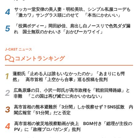
サッカー堂安律の美人妻・明松美玖、シンプル私服コーデも
「激カワ」サングラス頭にのせて 「本当にかわいい」
「役満ボディー」岡田紗佳、肩出し白ノースリで色気ダダ漏
れ 国士無双のかわいさ「おかぴーカワイイ」
J-CAST ニュース
コメントランキング
蓮舫氏「止める人は誰もいなかったのか」「あまりにも愕
然」 高市首相「上空から合掌」巡る投稿を批判
広島原爆の日、小沢一郎氏が高市政権を「戦前回帰路線」と
非難 「この国は再び滅亡に向かいかねない」
高市首相の熊本避難所「3分間」しか視察せず？SNS拡散 内
閣広報官「51分間」だと否定
高市首相の被災地視察動画が炎上 BGM付き「総理が主役の
PV」に「政権プロパガンダ」批判