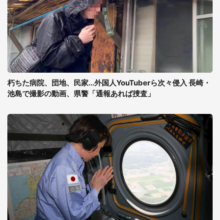
朽ちた病院、団地、民家...外国人YouTuberら次々侵入 長崎・
池島で撮影の動画、県警「通報あれば捜査」