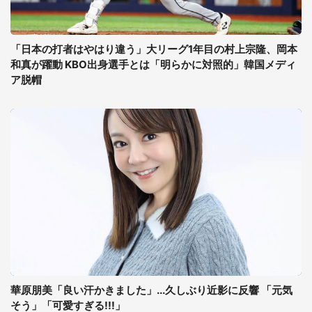
「日本の打者はやはり違う」大リーグ1年目の村上宗隆、岡本
和真が躍動 KBO出身選手とは「明らかに対照的」韓国メディ
ア脱帽
華原朋美「良い汗かきました」...久しぶり近影に反響 「元気
そう」「可愛すぎる!!!」