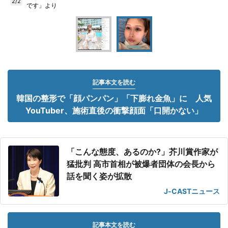
2/2
です」より
記事本文を読む
韓国の整形で「顔パンパン」「下膨れ金魚」に 人気
YouTuber、施術直後の衝撃顔面「口開かない」
「こんな態度、あるのか?」芥川賞作家が
猛批判 高市首相が被爆者団体の会長から
話を聞く姿が拡散
J-CASTニュース
記事本文を読む