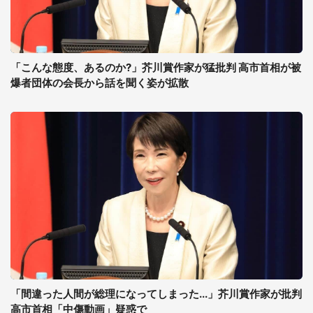
「こんな態度、あるのか?」芥川賞作家が猛批判 高市首相が被
爆者団体の会長から話を聞く姿が拡散
「間違った人間が総理になってしまった...」芥川賞作家が批判
高市首相「中傷動画」疑惑で