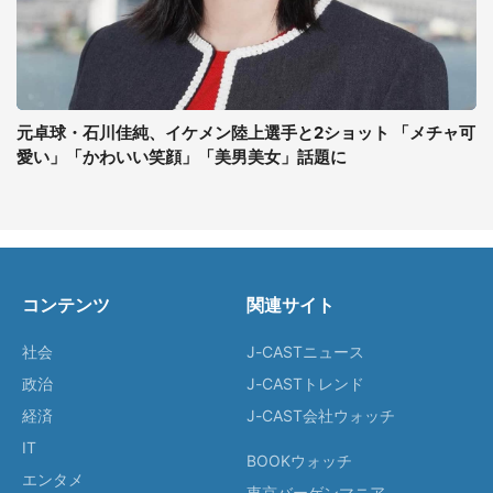
元卓球・石川佳純、イケメン陸上選手と2ショット 「メチャ可
愛い」「かわいい笑顔」「美男美女」話題に
コンテンツ
関連サイト
社会
J-CASTニュース
政治
J-CASTトレンド
経済
J-CAST会社ウォッチ
IT
BOOKウォッチ
エンタメ
東京バーゲンマニア