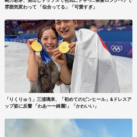
剛力彩芽、肩出しトップスで色気にドキっ...茶髪ロングヘアで
雰囲気変わって 「似合ってる」「可愛すぎ」
「りくりゅう」三浦璃来、「初めてのピンヒール」&ドレスア
ップ姿に反響 「わあーー綺麗!」「かわいい」