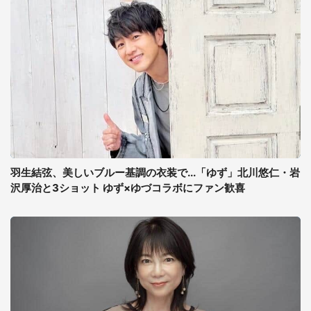
羽生結弦、美しいブルー基調の衣装で...「ゆず」北川悠仁・岩
沢厚治と3ショット ゆず×ゆづコラボにファン歓喜