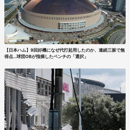
【日本ハム】9回好機になぜ代打起用したのか、連続三振で無
得点...球団OBが指摘したベンチの「選択」