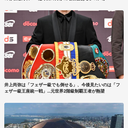
井上尚弥は「フェザー級でも倒せる」、今後見たいのは「フ
ェザー級王座統一戦」...元世界2階級制覇王者が熱望