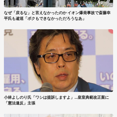
なぜ「戻るな」と言えなかったのか イオン爆発事故で斎藤幸
平氏も逡巡「ボクもできなかっただろうなあ」
小林よしのり氏「ワシは提訴しますよ」...皇室典範改正案に
「憲法違反」主張