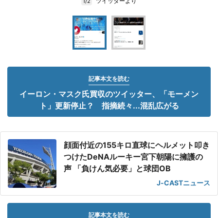
ツイッターより
1/2
記事本文を読む
イーロン・マスク氏買収のツイッター、「モーメン
ト」更新停止？ 指摘続々...混乱広がる
顔面付近の155キロ直球にヘルメット叩き
つけたDeNAルーキー宮下朝陽に擁護の
声 「負けん気必要」と球団OB
J-CASTニュース
記事本文を読む