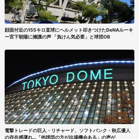
顔面付近の155キロ直球にヘルメット叩きつけたDeNAルーキ
ー宮下朝陽に擁護の声 「負けん気必要」と球団OB
電撃トレードの巨人・リチャード、ソフトバンク・秋広優人
の存在感薄れ...「他球団の方が出場機会ある」の声が