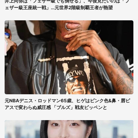
井上尚弥は「フェザー級でも倒せる」、今後見たいのは「フ
ェザー級王座統一戦」...元世界2階級制覇王者が熱望
元NBAデニス・ロッドマン65歳、ヒゲはピンク色&鼻・唇ピ
アスで変わらぬ威圧感 「ブルズ」戦友ピッペンと