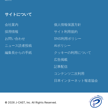
サイトについて
会社案内
個人情報保護方針
採用情報
サイト利用規約
お問い合わせ
SNS利用ポリシー
ニュース読者投稿
AIポリシー
編集長からの手紙
クッキーの利用について
広告掲載
記事配信
コンテンツ二次利用
日本インターネット報道協会
© 2026 J-CAST, Inc. All Rights Reserved.