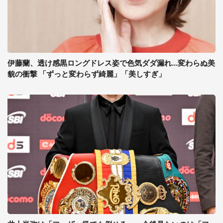
伊藤蘭、透け感黒ロングドレス姿で色気ダダ漏れ...変わらぬ美
貌の衝撃 「ずっと変わらず綺麗」「美しすぎ」