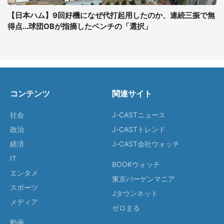
【日本ハム】9回好機になぜ代打起用したのか、連続三振で無
得点...球団OBが指摘したベンチの「選択」
コンテンツ
関連サイト
社会
J-CASTニュース
政治
J-CASTトレンド
経済
J-CAST会社ウォッチ
IT
BOOKウォッチ
エンタメ
東京バーゲンマニア
スポーツ
Jタウンネット
メディア
ゼロまる
動画