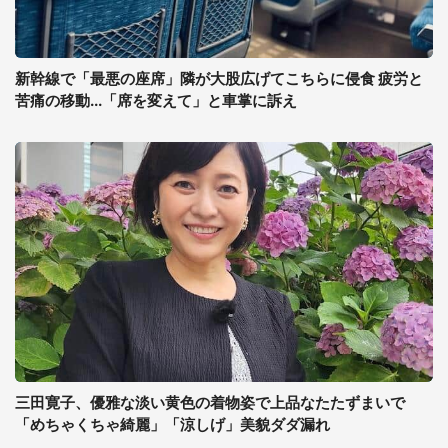
新幹線で「最悪の座席」隣が大股広げてこちらに侵食 疲労と
苦痛の移動...「席を変えて」と車掌に訴え
三田寛子、優雅な淡い黄色の着物姿で上品なたたずまいで
「めちゃくちゃ綺麗」「涼しげ」美貌ダダ漏れ