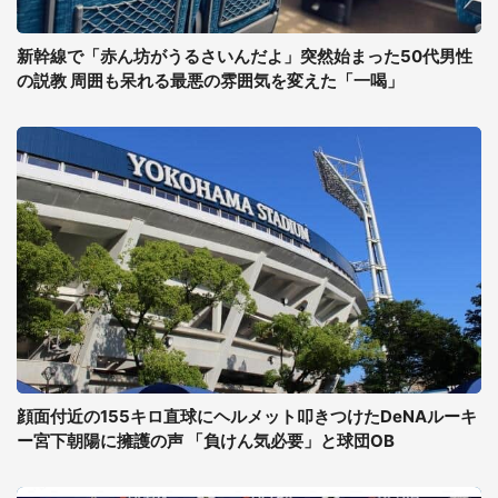
新幹線で「赤ん坊がうるさいんだよ」突然始まった50代男性
の説教 周囲も呆れる最悪の雰囲気を変えた「一喝」
顔面付近の155キロ直球にヘルメット叩きつけたDeNAルーキ
ー宮下朝陽に擁護の声 「負けん気必要」と球団OB