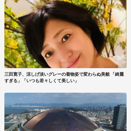
三田寛子、涼しげ淡いグレーの着物姿で変わらぬ美貌 「綺麗
すぎる」「いつも若々しくて美しい」