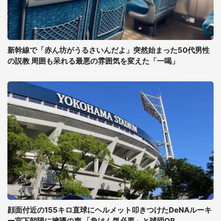
新幹線で「赤ん坊がうるさいんだよ」突然始まった50代男性
の説教 周囲も呆れる最悪の雰囲気を変えた「一喝」
顔面付近の155キロ直球にヘルメット叩きつけたDeNAルーキ
ー宮下朝陽に擁護の声 「負けん気必要」と球団OB