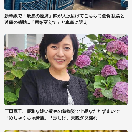
新幹線で「最悪の座席」隣が大股広げてこちらに侵食 疲労と
苦痛の移動...「席を変えて」と車掌に訴え
三田寛子、優雅な淡い黄色の着物姿で上品なたたずまいで
「めちゃくちゃ綺麗」「涼しげ」美貌ダダ漏れ