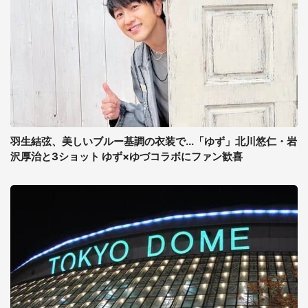
羽生結弦、美しいブルー基調の衣装で...「ゆず」北川悠仁・岩
沢厚治と3ショット ゆず×ゆづコラボにファン歓喜