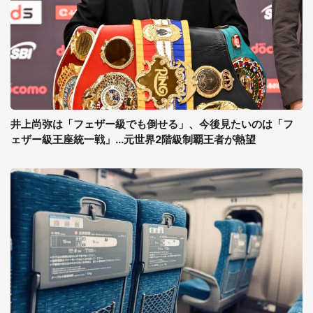
井上尚弥は「フェザー級でも倒せる」、今後見たいのは「フ
ェザー級王座統一戦」...元世界2階級制覇王者が熱望