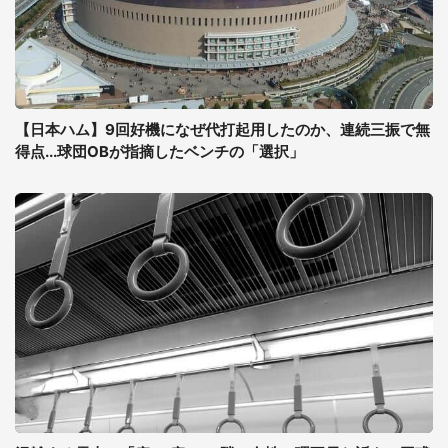
【日本ハム】9回好機になぜ代打起用したのか、連続三振で無
得点...球団OBが指摘したベンチの「選択」