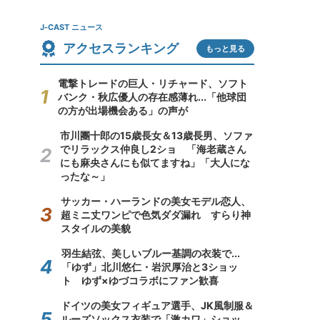
J-CAST ニュース
アクセスランキング
もっと見る
電撃トレードの巨人・リチャード、ソフト
バンク・秋広優人の存在感薄れ...「他球団
の方が出場機会ある」の声が
市川團十郎の15歳長女＆13歳長男、ソファ
でリラックス仲良し2ショ 「海老蔵さん
にも麻央さんにも似てますね」「大人にな
ったな～」
サッカー・ハーランドの美女モデル恋人、
超ミニ丈ワンピで色気ダダ漏れ すらり神
スタイルの美貌
羽生結弦、美しいブルー基調の衣装で...
「ゆず」北川悠仁・岩沢厚治と3ショッ
ト ゆず×ゆづコラボにファン歓喜
ドイツの美女フィギュア選手、JK風制服＆
ルーズソックス衣装で「激カワ」ショッ