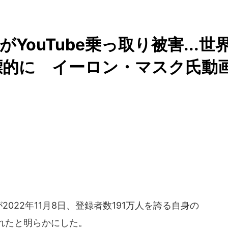
ouTube乗っ取り被害...世
標的に イーロン・マスク氏動
022年11月8日、登録者数191万人を誇る自身の
れたと明らかにした。