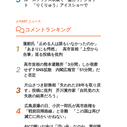
ト 「りくりゅう」アイスショーで
J-CAST ニュース
コメントランキング
蓮舫氏「止める人は誰もいなかったのか」
「あまりにも愕然」 高市首相「上空から
合掌」巡る投稿を批判
高市首相の熊本避難所「3分間」しか視察
せず？SNS拡散 内閣広報官「51分間」だ
と否定
片山さつき財務相「失われた28年を取り戻
す」投稿に批判 芥川賞作家「自民党の大
失政の結果だろう」
広島原爆の日、小沢一郎氏が高市政権を
「戦前回帰路線」と非難 「この国は再び
滅亡に向かいかねない」
AVで稼いだ金は「汚い金」なのか 寄付報