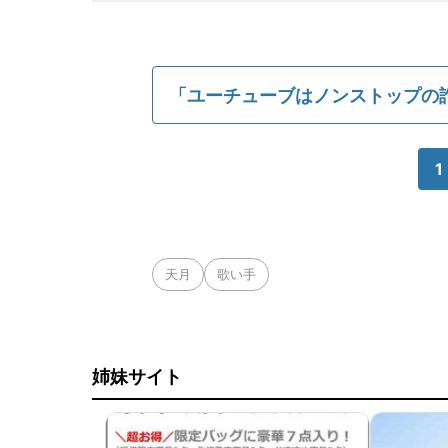
「ユーチューブはノンストップの
1
天月
歌い手
姉妹サイト