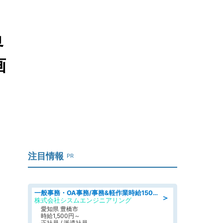
界
画
注目情報
PR
一般事務・OA事務/事務&軽作業時給1500円土日祝休み各種社保完備
＞
株式会社シスムエンジニアリング
愛知県 豊橋市
時給1,500円～
正社員 / 派遣社員