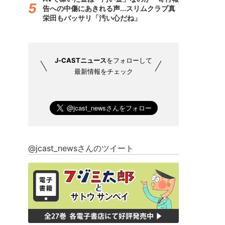
告への中傷にあきれる声...スリムクラブ真
栄田もバッサリ「汚い心だね」
J-CASTニュース
をフォローして
最新情報をチェック
@jcast_newsさんのツイート