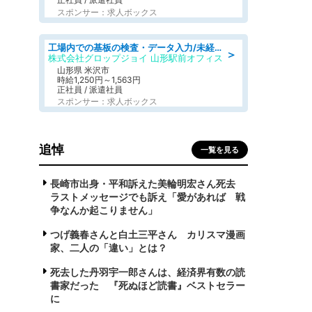
スポンサー：求人ボックス
工場内での基板の検査・データ入力/未経験歓迎/交通費支給/食堂あり
＞
株式会社グロップジョイ 山形駅前オフィス
山形県 米沢市
時給1,250円～1,563円
正社員 / 派遣社員
スポンサー：求人ボックス
追悼
一覧を見る
長崎市出身・平和訴えた美輪明宏さん死去
ラストメッセージでも訴え「愛があれば 戦
争なんか起こりません」
つげ義春さんと白土三平さん カリスマ漫画
家、二人の「違い」とは？
死去した丹羽宇一郎さんは、経済界有数の読
書家だった 『死ぬほど読書』ベストセラー
に