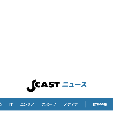
済
IT
エンタメ
スポーツ
メディア
防災特集