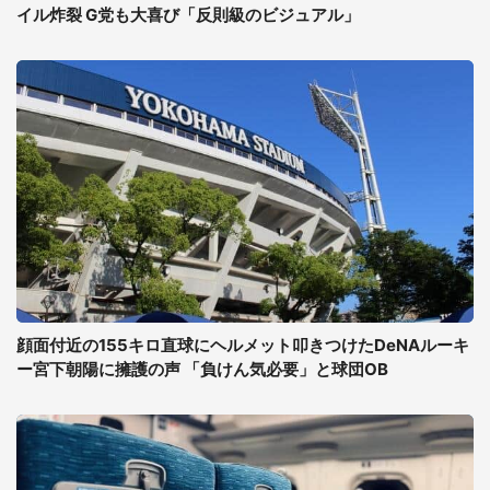
イル炸裂 G党も大喜び「反則級のビジュアル」
顔面付近の155キロ直球にヘルメット叩きつけたDeNAルーキ
ー宮下朝陽に擁護の声 「負けん気必要」と球団OB