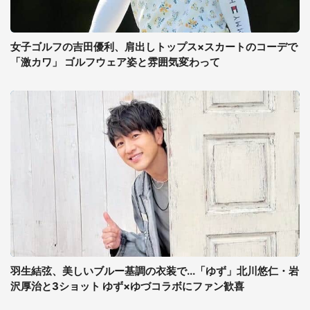
女子ゴルフの吉田優利、肩出しトップス×スカートのコーデで
「激カワ」 ゴルフウェア姿と雰囲気変わって
羽生結弦、美しいブルー基調の衣装で...「ゆず」北川悠仁・岩
沢厚治と3ショット ゆず×ゆづコラボにファン歓喜