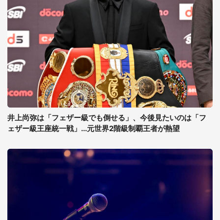
井上尚弥は「フェザー級でも倒せる」、今後見たいのは「フ
ェザー級王座統一戦」...元世界2階級制覇王者が熱望