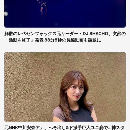
解散のレペゼンフォックス元リーダー・DJ SHACHO、突然の
「活動を終了」発表 88分8秒の長編動画も話題に
元NHK中川安奈アナ、へそ出し&ド派手巨人ユニ姿で...神スタ