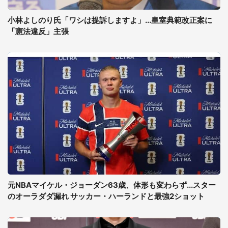
小林よしのり氏「ワシは提訴しますよ」...皇室典範改正案に
「憲法違反」主張
元NBAマイケル・ジョーダン63歳、体形も変わらず...スター
のオーラダダ漏れ サッカー・ハーランドと最強2ショット