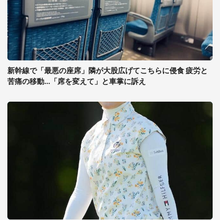
新幹線で「最悪の座席」隣が大股広げてこちらに侵食 疲労と
苦痛の移動...「席を変えて」と車掌に訴え