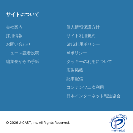
サイトについて
会社案内
個人情報保護方針
採用情報
サイト利用規約
お問い合わせ
SNS利用ポリシー
ニュース読者投稿
AIポリシー
編集長からの手紙
クッキーの利用について
広告掲載
記事配信
コンテンツ二次利用
日本インターネット報道協会
© 2026 J-CAST, Inc. All Rights Reserved.