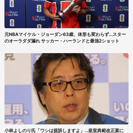
元NBAマイケル・ジョーダン63歳、体形も変わらず...スター
のオーラダダ漏れ サッカー・ハーランドと最強2ショット
小林よしのり氏「ワシは提訴しますよ」...皇室典範改正案に