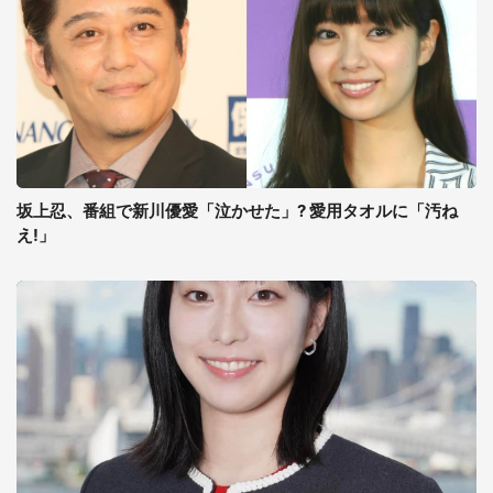
坂上忍、番組で新川優愛「泣かせた」? 愛用タオルに「汚ね
え!」