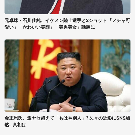
元卓球・石川佳純、イケメン陸上選手と2ショット 「メチャ可
愛い」「かわいい笑顔」「美男美女」話題に
金正恩氏、激ヤセ超えて「もはや別人」? 久々の近影にSNS騒
然...真相は