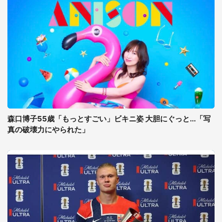
森口博子55歳「もっとすごい」ビキニ姿 大胆にぐっと...「写
真の破壊力にやられた」