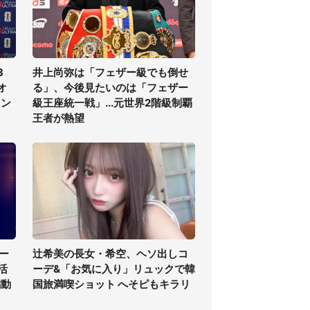
3
井上尚弥は「フェザー級でも倒せ
オ
る」、今後見たいのは「フェザー
ラン
級王座統一戦」...元世界2階級制覇
王者が熱望
ー
辻希美の長女・希空、ヘソ出しコ
活
ーデ&「お気に入り」リュックで韓
編動
国旅満喫ショット へそピもキラリ