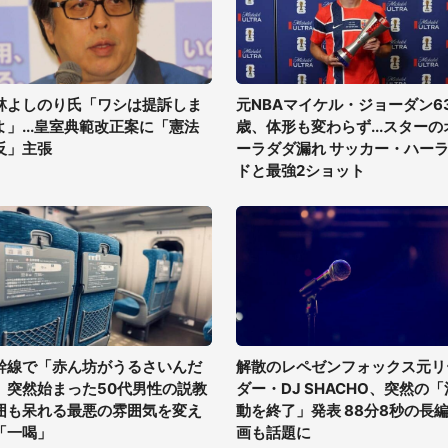
林よしのり氏「ワシは提訴しま
元NBAマイケル・ジョーダン6
よ」...皇室典範改正案に「憲法
歳、体形も変わらず...スターの
反」主張
ーラダダ漏れ サッカー・ハー
ドと最強2ショット
幹線で「赤ん坊がうるさいんだ
解散のレペゼンフォックス元リ
」突然始まった50代男性の説教
ダー・DJ SHACHO、突然の「
囲も呆れる最悪の雰囲気を変え
動を終了」発表 88分8秒の長
「一喝」
画も話題に