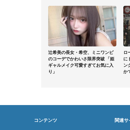
辻希美の長女・希空、ミニワンピ
ロ
のコーデでかわいさ限界突破 「姫
に
ギャルメイク可愛すぎてお気に入
ン
り」
か
コンテンツ
関連サ