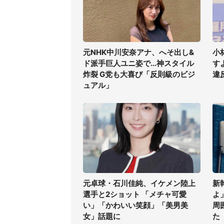
元NHK中川安奈アナ、へそ出し&
小
ド派手巨人ユニ姿で...神スタイル
す
炸裂 G党も大喜び「反則級のビジ
違
ュアル」
元卓球・石川佳純、イケメン陸上
新
選手と2ショット 「メチャ可愛
よ
い」「かわいい笑顔」「美男美
周
女」話題に
た