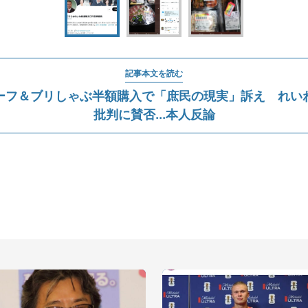
記事本文を読む
ーフ＆ブリしゃぶ半額購入で「庶民の現実」訴え れい
批判に賛否...本人反論