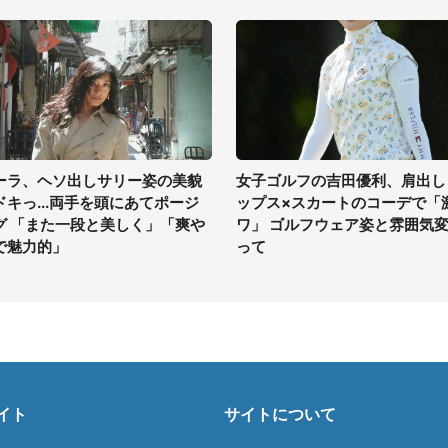
ーラ、ヘソ出しサリー姿の美貌
女子ゴルフの吉田優利、肩出し
ドキっ...両手を頭にあてポージ
ップス×スカートのコーデで「
グ 「また一段と美しく」「爽や
ワ」 ゴルフウェア姿と雰囲気
で魅力的」
って
イト
サイトについて