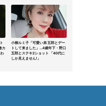
ト
小柳ルミ子「可愛い弟 五郎とデー
激カ
トして来ました」...4歳年下・野口
変わ
五郎とステキ2ショット 「40代に
しか見えません!」