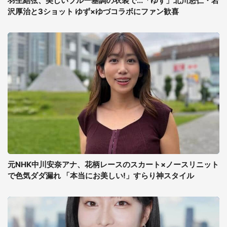
羽生結弦、美しいブルー基調の衣装で...「ゆず」北川悠仁・岩
沢厚治と3ショット ゆず×ゆづコラボにファン歓喜
元NHK中川安奈アナ、花柄レースのスカート×ノースリニット
で色気ダダ漏れ 「本当にお美しい!」すらり神スタイル