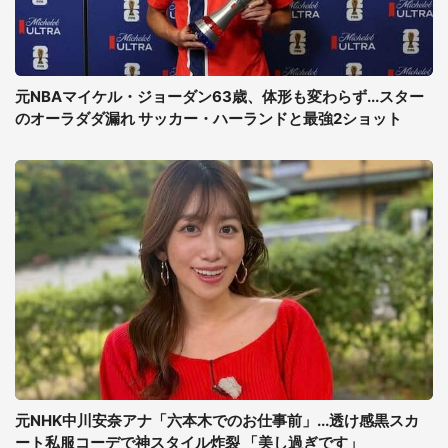
元NBAマイケル・ジョーダン63歳、体形も変わらず...スター
のオーラダダ漏れ サッカー・ハーランドと最強2ショット
元NHK中川安奈アナ「六本木でのお仕事前」...透け感黒スカ
ート私服コーデで神スタイル炸裂 「美し過ぎです」