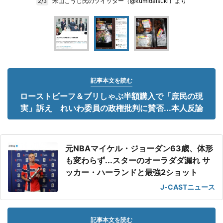
米山こうじ氏のツイッター（@kumidaisuki）より
2/3
記事本文を読む
ローストビーフ＆ブリしゃぶ半額購入で「庶民の現
実」訴え れいわ委員の政権批判に賛否...本人反論
元NBAマイケル・ジョーダン63歳、体形
も変わらず...スターのオーラダダ漏れ サ
ッカー・ハーランドと最強2ショット
J-CASTニュース
記事本文を読む