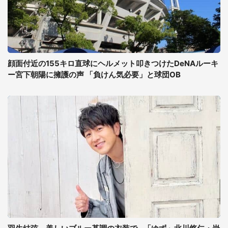
顔面付近の155キロ直球にヘルメット叩きつけたDeNAルーキ
ー宮下朝陽に擁護の声 「負けん気必要」と球団OB