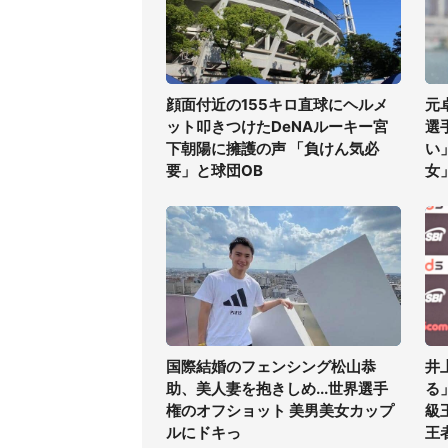
顔面付近の155キロ直球にヘルメ
元
ット叩きつけたDeNAルーキー宮
選
下朝陽に擁護の声 「負けん気必
い
要」と球団OB
女
国際結婚のフェンシング松山恭
井
助、美人妻を抱きしめ...世界選手
る
権のオフショット 美男美女カップ
級
ルにドキっ
王