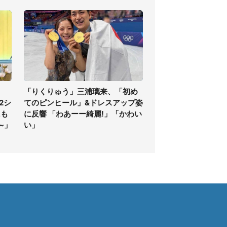
「りくりゅう」三浦璃来、「初め
2シ
てのピンヒール」&ドレスアップ姿
にも
に反響 「わあーー綺麗!」「かわい
~」
い」