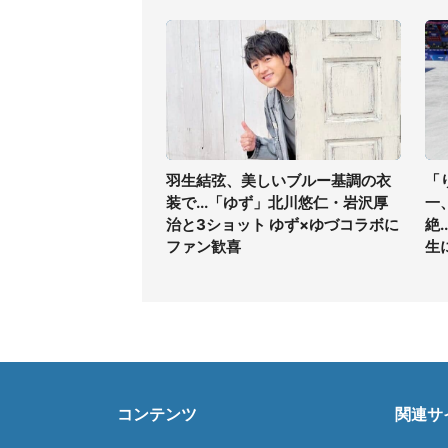
羽生結弦、美しいブルー基調の衣
「
装で...「ゆず」北川悠仁・岩沢厚
一
治と3ショット ゆず×ゆづコラボに
絶
ファン歓喜
生
コンテンツ
関連サ