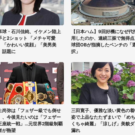
卓球・石川佳純、イケメン陸上
【日本ハム】9回好機になぜ代
手と2ショット 「メチャ可愛
用したのか、連続三振で無得点..
」「かわいい笑顔」「美男美
球団OBが指摘したベンチの「
」話題に
択」
上尚弥は「フェザー級でも倒せ
三田寛子、優雅な淡い黄色の着
」、今後見たいのは「フェザー
姿で上品なたたずまいで 「め
王座統一戦」...元世界2階級制覇
くちゃ綺麗」「涼しげ」美貌ダ
者が熱望
漏れ