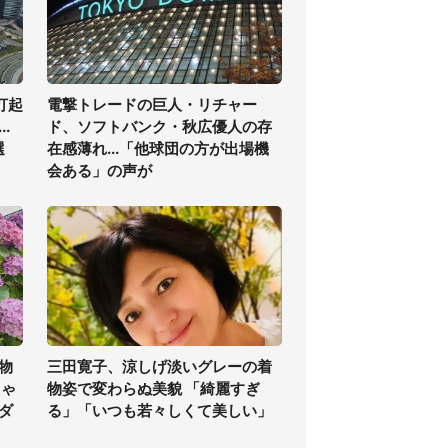
打起
電撃トレードの巨人・リチャー
.
ド、ソフトバンク・秋広優人の存
選
在感薄れ...「他球団の方が出場機
会ある」の声が
物
三田寛子、涼しげ淡いグレーの着
ちゃ
物姿で変わらぬ美貌 「綺麗すぎ
ダ
る」「いつも若々しくて美しい」