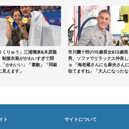
りくりゅう」三浦璃来&木原龍
市川團十郎の15歳長女&13歳長
、制服衣装がかわいすぎて悶
男、ソファでリラックス仲良し
...「かわいい」「素敵」「同級
ョ 「海老蔵さんにも麻央さん
に見えます」
似てますね」「大人になったな
イト
サイトについて