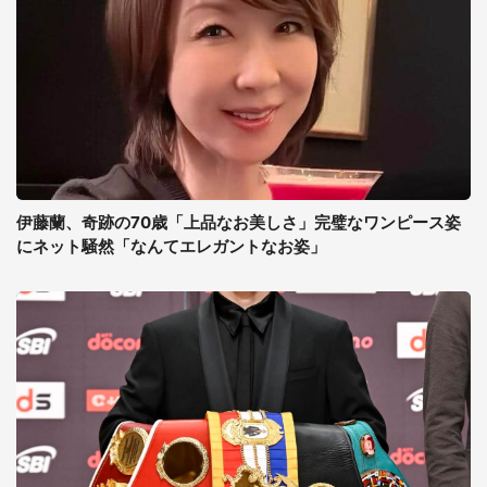
伊藤蘭、奇跡の70歳「上品なお美しさ」完璧なワンピース姿
にネット騒然「なんてエレガントなお姿」