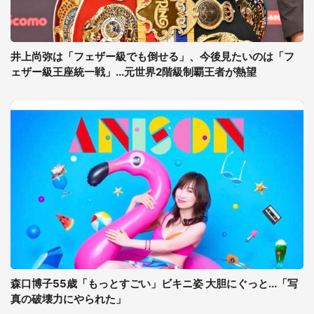
井上尚弥は「フェザー級でも倒せる」、今後見たいのは「フ
ェザー級王座統一戦」...元世界2階級制覇王者が熱望
森口博子55歳「もっとすごい」ビキニ姿 大胆にぐっと...「写
真の破壊力にやられた」