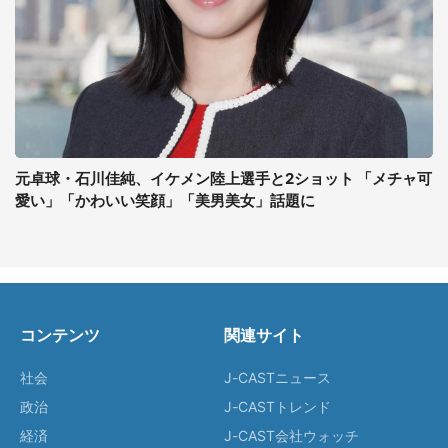
元卓球・石川佳純、イケメン陸上選手と2ショット 「メチャ可
愛い」「かわいい笑顔」「美男美女」話題に
コンテンツ
関連サイト
社会
J-CASTニュース
政治
J-CASTトレンド
経済
J-CAST会社ウォッチ