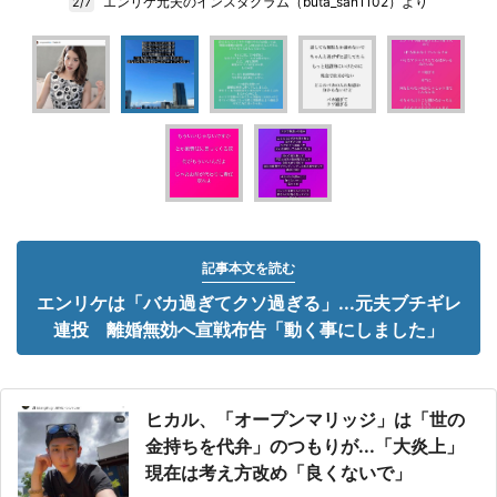
エンリケ元夫のインスタグラム（buta_san1102）より
2/7
記事本文を読む
エンリケは「バカ過ぎてクソ過ぎる」...元夫ブチギレ
連投 離婚無効へ宣戦布告「動く事にしました」
ヒカル、「オープンマリッジ」は「世の
金持ちを代弁」のつもりが...「大炎上」
現在は考え方改め「良くないで」