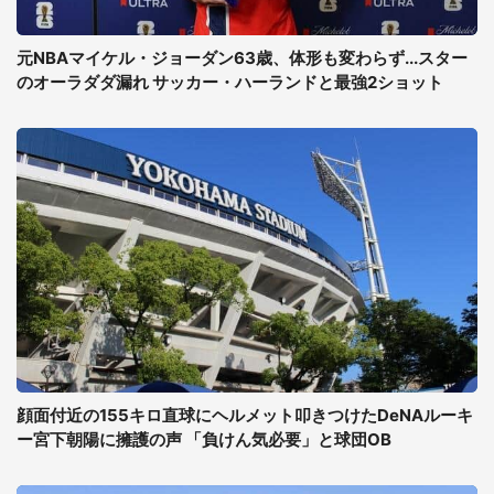
元NBAマイケル・ジョーダン63歳、体形も変わらず...スター
のオーラダダ漏れ サッカー・ハーランドと最強2ショット
顔面付近の155キロ直球にヘルメット叩きつけたDeNAルーキ
ー宮下朝陽に擁護の声 「負けん気必要」と球団OB