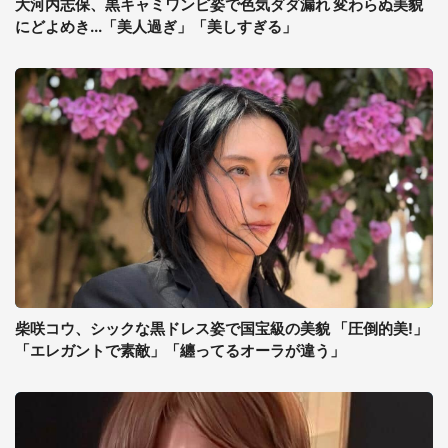
大河内志保、黒キャミワンピ姿で色気ダダ漏れ 変わらぬ美貌
にどよめき...「美人過ぎ」「美しすぎる」
柴咲コウ、シックな黒ドレス姿で国宝級の美貌 「圧倒的美!」
「エレガントで素敵」「纏ってるオーラが違う」