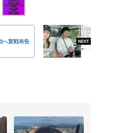
効へ宣戦布告