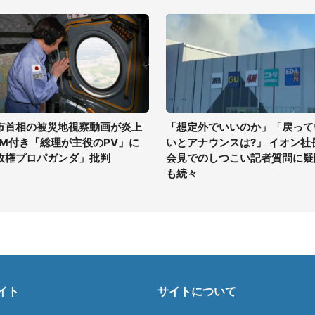
市首相の被災地視察動画が炎上
「想定外でいいのか」「戻って
GM付き「総理が主役のPV」に
いとアナウンスは?」 イオン社
政権プロパガンダ」批判
会見でのしつこい記者質問に疑
も続々
イト
サイトについて