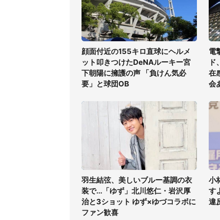
顔面付近の155キロ直球にヘルメ
電
ット叩きつけたDeNAルーキー宮
ド
下朝陽に擁護の声 「負けん気必
在
要」と球団OB
会
羽生結弦、美しいブルー基調の衣
小
装で...「ゆず」北川悠仁・岩沢厚
す
治と3ショット ゆず×ゆづコラボに
違
ファン歓喜