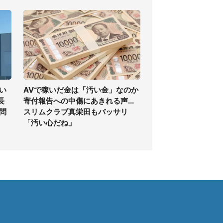
い
AVで稼いだ金は「汚い金」なのか
長
寄付報告への中傷にあきれる声...
問
スリムクラブ真栄田もバッサリ
「汚い心だね」