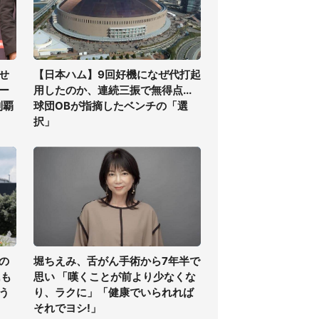
せ
【日本ハム】9回好機になぜ代打起
ー
用したのか、連続三振で無得点...
制覇
球団OBが指摘したベンチの「選
択」
の
堀ちえみ、舌がん手術から7年半で
氏も
思い 「嘆くことが前より少なくな
う
り、ラクに」「健康でいられれば
それでヨシ!」