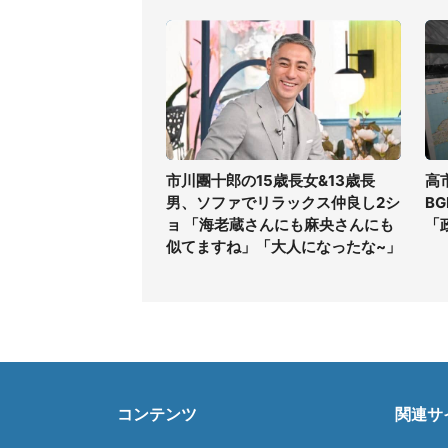
市川團十郎の15歳長女&13歳長
高
男、ソファでリラックス仲良し2シ
B
ョ 「海老蔵さんにも麻央さんにも
「
似てますね」「大人になったな~」
コンテンツ
関連サ