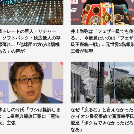
撃トレードの巨人・リチャー
井上尚弥は「フェザー級でも倒
、ソフトバンク・秋広優人の存
る」、今後見たいのは「フェザ
感薄れ...「他球団の方が出場機
級王座統一戦」...元世界2階級
ある」の声が
王者が熱望
林よしのり氏「ワシは提訴しま
なぜ「戻るな」と言えなかった
よ」...皇室典範改正案に「憲法
か イオン爆発事故で斎藤幸平
反」主張
逡巡「ボクもできなかっただろ
なあ」