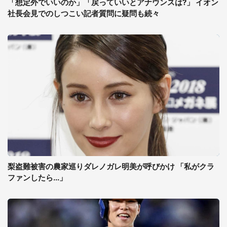
「想定外でいいのか」「戻っていいとアナウンスは?」 イオン
社長会見でのしつこい記者質問に疑問も続々
梨盗難被害の農家巡りダレノガレ明美が呼びかけ 「私がクラ
ファンしたら...」