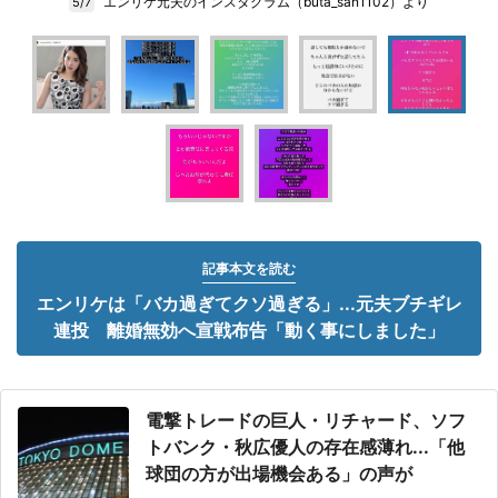
エンリケ元夫のインスタグラム（buta_san1102）より
5/7
記事本文を読む
エンリケは「バカ過ぎてクソ過ぎる」...元夫ブチギレ
連投 離婚無効へ宣戦布告「動く事にしました」
電撃トレードの巨人・リチャード、ソフ
トバンク・秋広優人の存在感薄れ...「他
球団の方が出場機会ある」の声が