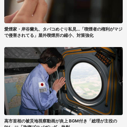
愛煙家・岸谷蘭丸、タバコめぐり私見...「喫煙者の権利がマジ
で侵害されてる」屋外喫煙所の縮小、対策強化
高市首相の被災地視察動画が炎上 BGM付き「総理が主役の