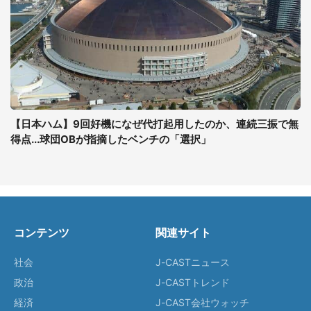
【日本ハム】9回好機になぜ代打起用したのか、連続三振で無
得点...球団OBが指摘したベンチの「選択」
コンテンツ
関連サイト
社会
J-CASTニュース
政治
J-CASTトレンド
経済
J-CAST会社ウォッチ