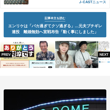
J-CASTニュース
記事本文を読む
エンリケは「バカ過ぎてクソ過ぎる」...元夫ブチギレ
連投 離婚無効へ宣戦布告「動く事にしました」