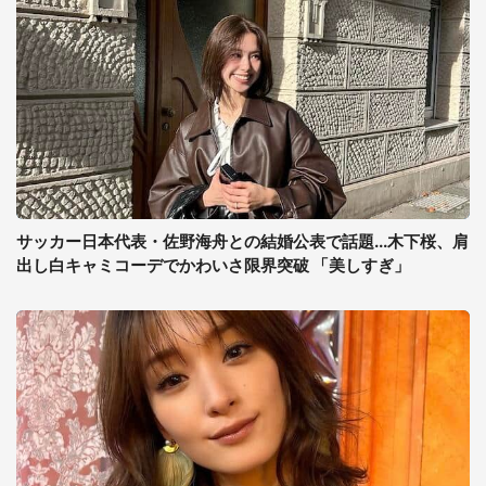
サッカー日本代表・佐野海舟との結婚公表で話題...木下桜、肩
出し白キャミコーデでかわいさ限界突破 「美しすぎ」