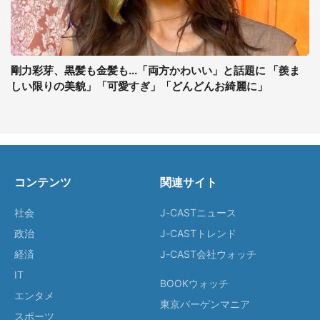
剛力彩芽、黒髪も金髪も...「両方かわいい」と話題に 「羨ま
しい限りの美貌」「可愛すぎ」「どんどんお綺麗に」
コンテンツ
関連サイト
社会
J-CASTニュース
政治
J-CASTトレンド
経済
J-CAST会社ウォッチ
IT
BOOKウォッチ
エンタメ
東京バーゲンマニア
スポーツ