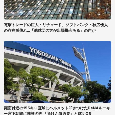
電撃トレードの巨人・リチャード、ソフトバンク・秋広優人
の存在感薄れ...「他球団の方が出場機会ある」の声が
顔面付近の155キロ直球にヘルメット叩きつけたDeNAルーキ
ー宮下朝陽に擁護の声 「負けん気必要」と球団OB