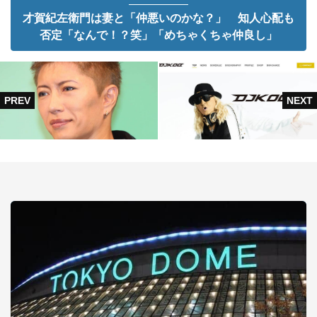
才賀紀左衛門は妻と「仲悪いのかな？」 知人心配も
否定「なんで！？笑」「めちゃくちゃ仲良し」