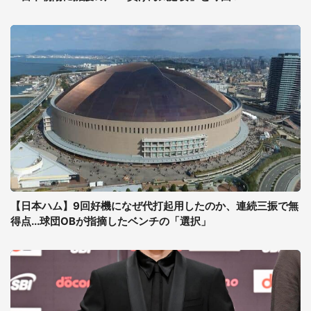
【日本ハム】9回好機になぜ代打起用したのか、連続三振で無
得点...球団OBが指摘したベンチの「選択」