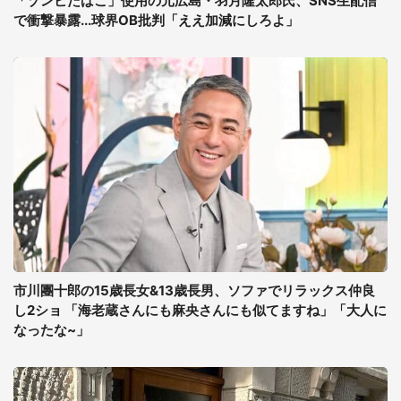
「ゾンビたばこ」使用の元広島・羽月隆太郎氏、SNS生配信
で衝撃暴露...球界OB批判「ええ加減にしろよ」
市川團十郎の15歳長女&13歳長男、ソファでリラックス仲良
し2ショ 「海老蔵さんにも麻央さんにも似てますね」「大人に
なったな~」