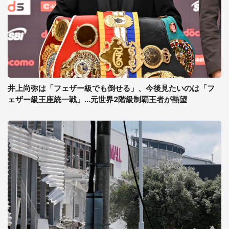
井上尚弥は「フェザー級でも倒せる」、今後見たいのは「フ
ェザー級王座統一戦」...元世界2階級制覇王者が熱望