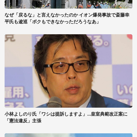
なぜ「戻るな」と言えなかったのか イオン爆発事故で斎藤幸
平氏も逡巡「ボクもできなかっただろうなあ」
小林よしのり氏「ワシは提訴しますよ」...皇室典範改正案に
「憲法違反」主張