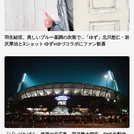
羽生結弦、美しいブルー基調の衣装で...「ゆず」北川悠仁・岩
沢厚治と3ショット ゆず×ゆづコラボにファン歓喜