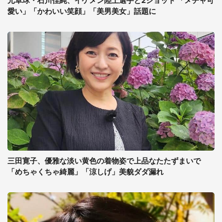
元卓球・石川佳純、イケメン陸上選手と2ショット 「メチャ可
愛い」「かわいい笑顔」「美男美女」話題に
三田寛子、優雅な淡い黄色の着物姿で上品なたたずまいで
「めちゃくちゃ綺麗」「涼しげ」美貌ダダ漏れ