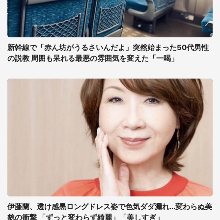
新幹線で「赤ん坊がうるさいんだよ」突然始まった50代男性
の説教 周囲も呆れる最悪の雰囲気を変えた「一喝」
伊藤蘭、透け感黒ロングドレス姿で色気ダダ漏れ...変わらぬ美
貌の衝撃 「ずっと変わらず綺麗」「美しすぎ」