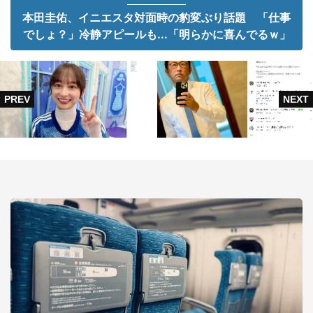
本田圭佑、イニエスタ対面時の豹変ぶり話題 「仕事
でしょ？」冷静アピールも...「明らかに喜んでるｗ」