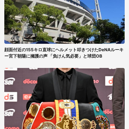
顔面付近の155キロ直球にヘルメット叩きつけたDeNAルーキ
ー宮下朝陽に擁護の声 「負けん気必要」と球団OB