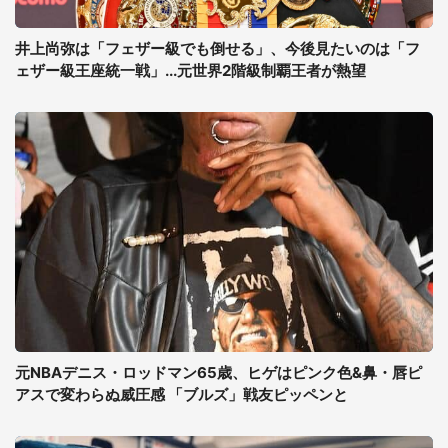
井上尚弥は「フェザー級でも倒せる」、今後見たいのは「フ
ェザー級王座統一戦」...元世界2階級制覇王者が熱望
元NBAデニス・ロッドマン65歳、ヒゲはピンク色&鼻・唇ピ
アスで変わらぬ威圧感 「ブルズ」戦友ピッペンと