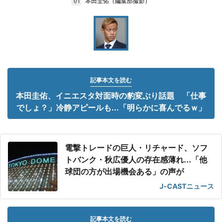
本田圭佑（編集部撮影）
1/1
記事本文を読む
本田圭佑、イニエスタ対面時の豹変ぶり話題 「仕事
でしょ？」冷静アピールも...「明らかに喜んでるｗ」
電撃トレードの巨人・リチャード、ソフ
トバンク・秋広優人の存在感薄れ...「他
球団の方が出場機会ある」の声が
J-CASTニュース
記事本文を読む