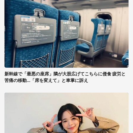
新幹線で「最悪の座席」隣が大股広げてこちらに侵食 疲労と
苦痛の移動...「席を変えて」と車掌に訴え