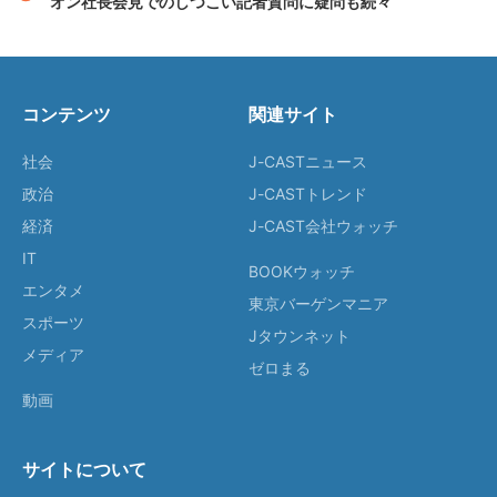
オン社長会見でのしつこい記者質問に疑問も続々
コンテンツ
関連サイト
社会
J-CASTニュース
政治
J-CASTトレンド
経済
J-CAST会社ウォッチ
IT
BOOKウォッチ
エンタメ
東京バーゲンマニア
スポーツ
Jタウンネット
メディア
ゼロまる
動画
サイトについて