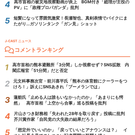
高市首相の被災地視察動画が炎上 BGM付き「総理が主役の
PV」に「政権プロパガンダ」批判
短髪になって雰囲気激変！長瀬智也、真剣表情でバイクにま
たがり...ガソリンタンク「ガン見」ショット
J-CAST ニュース
コメントランキング
高市首相の熊本避難所「3分間」しか視察せず？SNS拡散 内
閣広報官「51分間」だと否定
元文科事務次官・前川喜平氏「熊本の体育館にクーラーをつ
けろ！」訴えにSNSあきれ「ブーメランでは」
蓮舫氏「止める人は誰もいなかったのか」「あまりにも愕
然」 高市首相「上空から合掌」巡る投稿を批判
片山さつき財務相「失われた28年を取り戻す」投稿に批判
芥川賞作家「自民党の大失政の結果だろう」
「想定外でいいのか」「戻っていいとアナウンスは？」 イ