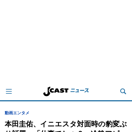
動画
エンタメ
本田圭佑、イニエスタ対面時の豹変ぶ