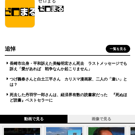
ゼロまる
追悼
一覧を見る
長崎市出身・平和訴えた美輪明宏さん死去 ラストメッセージでも
訴え「愛があれば 戦争なんか起こりません」
つげ義春さんと白土三平さん カリスマ漫画家、二人の「違い」と
は？
死去した丹羽宇一郎さんは、経済界有数の読書家だった 『死ぬほ
ど読書』ベストセラーに
動画で見る
画像で見る