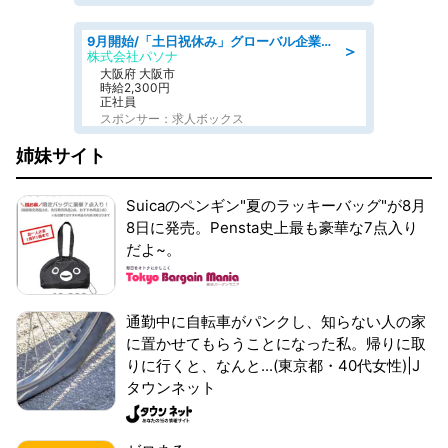
9月開始/「土日祝休み」グローバル企業での産業保健のお仕事/保健師/高時給/残業なし/服装自由
＞
株式会社パソナ
大阪府 大阪市
時給2,300円
正社員
スポンサー：求人ボックス
姉妹サイト
Suicaのペンギン"夏のラッキーバッグ"が8月
8日に発売。Pensta史上最も豪華な7点入り
だよ~。
通勤中に自転車がパンクし、知らない人の家
に置かせてもらうことになった私。帰りに取
りに行くと、なんと...(東京都・40代女性)|J
タウンネット