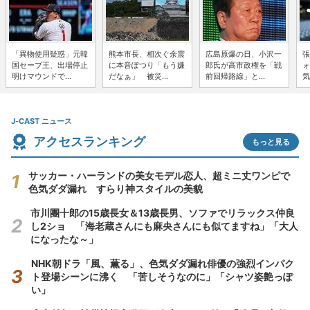
「異物使用疑惑」元韓
熊本市長、相次ぐ余震
広島原爆の日、小沢一
張
国セーブ王、出場停止
に本音ぽつり「もう嫌
郎氏が高市政権を「戦
ォ
明けマウンドで...
だなぁ」 被災...
前回帰路線」と...
気
J-CAST ニュース
アクセスランキング
もっと見る
サッカー・ハーランドの美女モデル恋人、超ミニ丈ワンピで
色気ダダ漏れ すらり神スタイルの美貌
市川團十郎の15歳長女＆13歳長男、ソファでリラックス仲良
し2ショ 「海老蔵さんにも麻央さんにも似てますね」「大人
になったな～」
NHK朝ドラ「風、薫る」、色気ダダ漏れ俳優の強烈インパク
ト登場シーンに沸く 「苦しそうなのに」「シャツ姿艶っぽ
い」