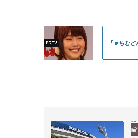
「＃ちむど