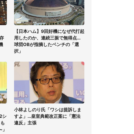
【日本ハム】9回好機になぜ代打起
存
用したのか、連続三振で無得点...
機
球団OBが指摘したベンチの「選
択」
小林よしのり氏「ワシは提訴しま
2シ
すよ」...皇室典範改正案に「憲法
にも
違反」主張
~」