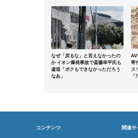
なぜ「戻るな」と言えなかったの
A
か イオン爆発事故で斎藤幸平氏も
寄
逡巡「ボクもできなかっただろう
ス
なあ」
「
コンテンツ
関連サ