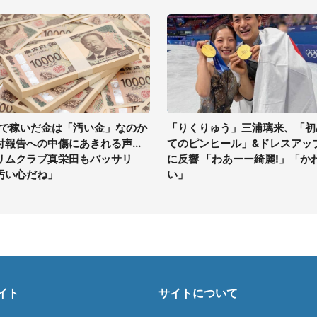
Vで稼いだ金は「汚い金」なのか
「りくりゅう」三浦璃来、「初
付報告への中傷にあきれる声...
てのピンヒール」&ドレスアッ
リムクラブ真栄田もバッサリ
に反響 「わあーー綺麗!」「か
汚い心だね」
い」
イト
サイトについて