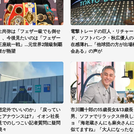
上尚弥は「フェザー級でも倒せ
電撃トレードの巨人・リチャー
」、今後見たいのは「フェザー
ド、ソフトバンク・秋広優人の
王座統一戦」...元世界2階級制覇
在感薄れ...「他球団の方が出場
者が熱望
会ある」の声が
想定外でいいのか」「戻ってい
市川團十郎の15歳長女&13歳長
とアナウンスは?」 イオン社長
男、ソファでリラックス仲良し
見でのしつこい記者質問に疑問
ョ 「海老蔵さんにも麻央さん
続々
似てますね」「大人になったな