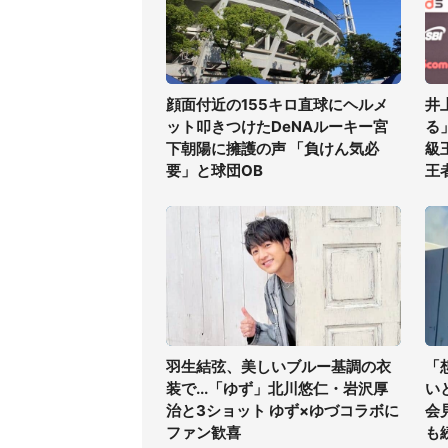
顔面付近の155キロ直球にヘルメ
井
ット叩きつけたDeNAルーキー宮
る
下朝陽に擁護の声 「負けん気必
級
要」と球団OB
王
羽生結弦、美しいブルー基調の衣
「
装で...「ゆず」北川悠仁・岩沢厚
い
治と3ショット ゆず×ゆづコラボに
会
ファン歓喜
も