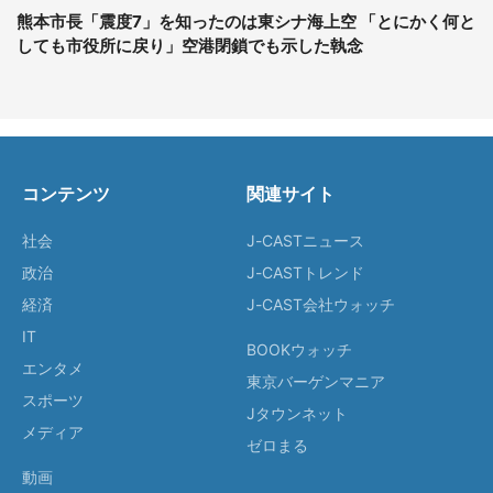
熊本市長「震度7」を知ったのは東シナ海上空 「とにかく何と
しても市役所に戻り」空港閉鎖でも示した執念
コンテンツ
関連サイト
社会
J-CASTニュース
政治
J-CASTトレンド
経済
J-CAST会社ウォッチ
IT
BOOKウォッチ
エンタメ
東京バーゲンマニア
スポーツ
Jタウンネット
メディア
ゼロまる
動画