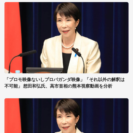
「プロモ映像ないしプロパガンダ映像」「それ以外の解釈は
不可能」 想田和弘氏、高市首相の熊本視察動画を分析