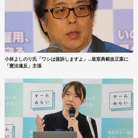
小林よしのり氏「ワシは提訴しますよ」...皇室典範改正案に
「憲法違反」主張