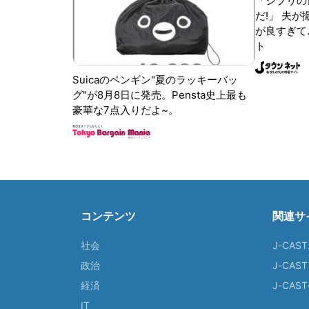
「ジブリの
だ!」 夫
が良すぎて.
ト
Suicaのペンギン"夏のラッキーバッ
グ"が8月8日に発売。Pensta史上最も
豪華な7点入りだよ~。
コンテンツ
関連サ
社会
J-CAS
政治
J-CAS
経済
J-CA
IT