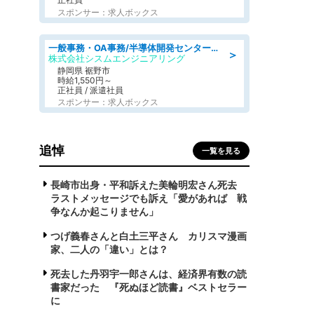
スポンサー：求人ボックス
一般事務・OA事務/半導体開発センター内で事務&軽作業スタッフ、募集
＞
株式会社シスムエンジニアリング
静岡県 裾野市
時給1,550円～
正社員 / 派遣社員
スポンサー：求人ボックス
追悼
一覧を見る
長崎市出身・平和訴えた美輪明宏さん死去
ラストメッセージでも訴え「愛があれば 戦
争なんか起こりません」
つげ義春さんと白土三平さん カリスマ漫画
家、二人の「違い」とは？
死去した丹羽宇一郎さんは、経済界有数の読
書家だった 『死ぬほど読書』ベストセラー
に