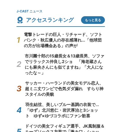
J-CAST ニュース
アクセスランキング
もっと見る
電撃トレードの巨人・リチャード、ソフト
バンク・秋広優人の存在感薄れ...「他球団
の方が出場機会ある」の声が
市川團十郎の15歳長女＆13歳長男、ソファ
でリラックス仲良し2ショ 「海老蔵さん
にも麻央さんにも似てますね」「大人にな
ったな～」
サッカー・ハーランドの美女モデル恋人、
超ミニ丈ワンピで色気ダダ漏れ すらり神
スタイルの美貌
羽生結弦、美しいブルー基調の衣装で...
「ゆず」北川悠仁・岩沢厚治と3ショッ
ト ゆず×ゆづコラボにファン歓喜
ドイツの美女フィギュア選手、JK風制服＆
ルーズソックス衣装で「激カワ」ショッ