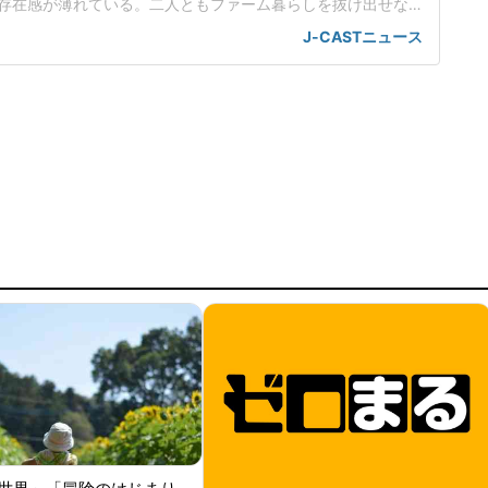
存在感が薄れている。二人ともファーム暮らしを抜け出せな
トバンク在籍時にウエスタン・リーグで5年連続本塁打王に輝
J-CASTニュース
れ、秋広優人、大江竜聖と2対1のトレードで25年5月に巨人に
督の期待は大きく、77試合出場で打率.211、11本塁打、39