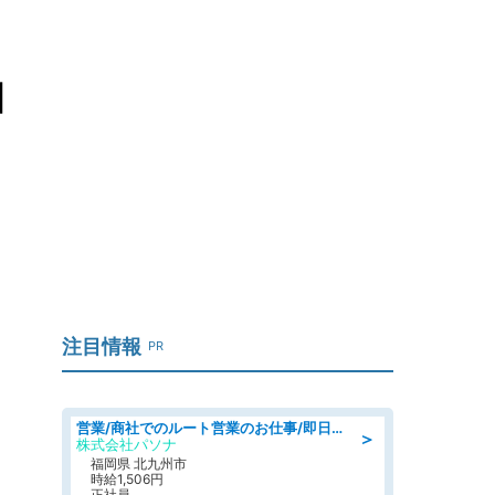
相
注目情報
PR
営業/商社でのルート営業のお仕事/即日勤務可/車通勤可/営業
＞
株式会社パソナ
福岡県 北九州市
時給1,506円
正社員