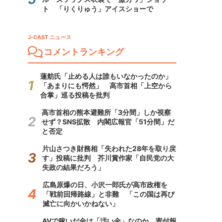
ト 「りくりゅう」アイスショーで
J-CAST ニュース
コメントランキング
蓮舫氏「止める人は誰もいなかったのか」
「あまりにも愕然」 高市首相「上空から
合掌」巡る投稿を批判
高市首相の熊本避難所「3分間」しか視察
せず？SNS拡散 内閣広報官「51分間」だ
と否定
片山さつき財務相「失われた28年を取り戻
す」投稿に批判 芥川賞作家「自民党の大
失政の結果だろう」
広島原爆の日、小沢一郎氏が高市政権を
「戦前回帰路線」と非難 「この国は再び
滅亡に向かいかねない」
AVで稼いだ金は「汚い金」なのか 寄付報