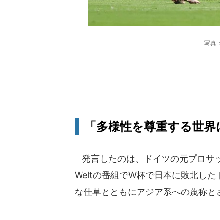
写真
「多様性を尊重する世界
発言したのは、ドイツの元プロサッ
Weltの番組でW杯で日本に敗北し
な仕草とともにアジア系への蔑称と