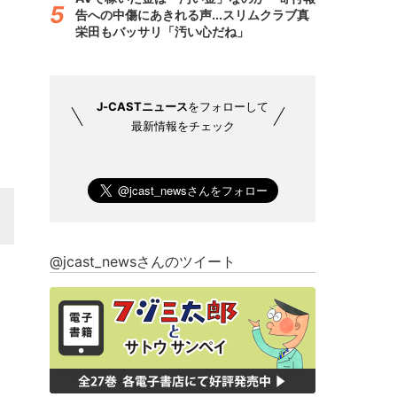
告への中傷にあきれる声...スリムクラブ真
栄田もバッサリ「汚い心だね」
J-CASTニュース
をフォローして
最新情報をチェック
@jcast_newsさんのツイート