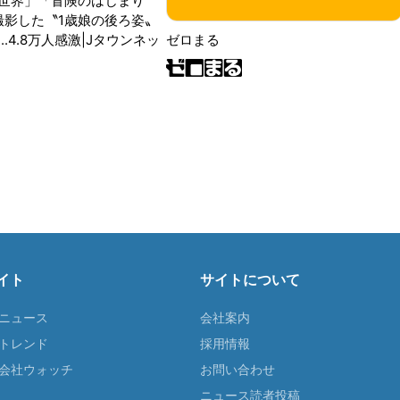
世界」「冒険のはじまり
が撮影した〝1歳娘の後ろ姿〟
ゼロまる
..4.8万人感激|Jタウンネッ
イト
サイトについて
Tニュース
会社案内
Tトレンド
採用情報
ST会社ウォッチ
お問い合わせ
ニュース読者投稿