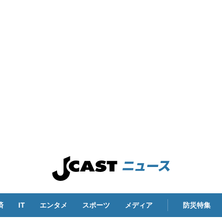
済
IT
エンタメ
スポーツ
メディア
防災特集