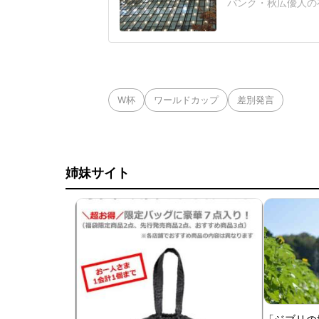
バンク・秋広優人の
いリチャードはソフ
いた長打力を評価さ
移籍。阿部慎之助前監
打点をマークした。
W杯
ワールドカップ
差別発言
姉妹サイト