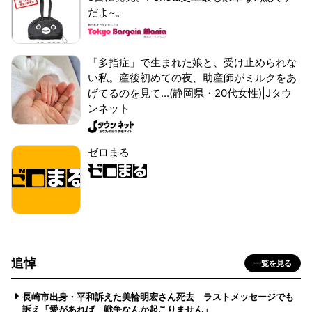
だよ~。
「多指症」で生まれた娘と、受け止められな
い私。産後初めての夜、助産師がミルクをあ
げてるのを見て...(静岡県・20代女性)|Jタウ
ンネット
ゼロまる
追悼
一覧を見る
長崎市出身・平和訴えた美輪明宏さん死去 ラストメッセージでも
訴え「愛があれば 戦争なんか起こりません」