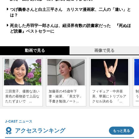
つげ義春さんと白土三平さん カリスマ漫画家、二人の「違い」と
は？
死去した丹羽宇一郎さんは、経済界有数の読書家だった 『死ぬほ
ど読書』ベストセラーに
動画で見る
画像で見る
三田寛子、優雅な淡い
加藤茶の45歳年下
フィギュア・中井亜
制
黄色の着物姿で上品な
妻・綾菜、「美文字」
美、華麗にトリプルア
う
たたずまいで ...
手書き勉強ノート...
クセル決める 「...
一
J-CAST ニュース
アクセスランキング
もっと見る