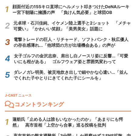
顔面付近の155キロ直球にヘルメット叩きつけたDeNAルーキ
ー宮下朝陽に擁護の声 「負けん気必要」と球団OB
元卓球・石川佳純、イケメン陸上選手と2ショット 「メチャ
可愛い」「かわいい笑顔」「美男美女」話題に
電撃トレードの巨人・リチャード、ソフトバンク・秋広優人
の存在感薄れ...「他球団の方が出場機会ある」の声が
女子ゴルフの金沢志奈、肩出し白ノースリ姿に反響...「可愛
いにも程がある」 ゴルフウェア姿と雰囲気変わって
ダレノガレ明美、被災地炊き出しで細やかな心遣い...「並ん
でくれた子やとりにきてくれた子にシールを」
J-CAST ニュース
コメントランキング
蓮舫氏「止める人は誰もいなかったのか」「あまりにも愕
然」 高市首相「上空から合掌」巡る投稿を批判
高市首相の熊本避難所「3分間」しか視察せず？SNS拡散 内