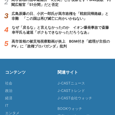
閣広報官「51分間」だと否定
広島原爆の日、小沢一郎氏が高市政権を「戦前回帰路線」と
非難 「この国は再び滅亡に向かいかねない」
なぜ「戻るな」と言えなかったのか イオン爆発事故で斎藤
幸平氏も逡巡「ボクもできなかっただろうなあ」
高市首相の被災地視察動画が炎上 BGM付き「総理が主役の
PV」に「政権プロパガンダ」批判
コンテンツ
関連サイト
社会
J-CASTニュース
政治
J-CASTトレンド
経済
J-CAST会社ウォッチ
IT
BOOKウォッチ
エンタメ