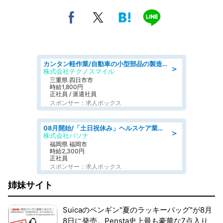
カンタン軽作業/自動車の小型部品の製造オペレーター denso aichi
＞
株式会社テクノスマイル
三重県 四日市市
時給1,800円
正社員 / 派遣社員
スポンサー：求人ボックス
08月開始/「土日祝休み」ヘルスケア業界の産業保健師/高時給/未経験OK/要資格:保健師、正看護師
＞
株式会社パソナ
福岡県 福岡市
時給2,300円
正社員
スポンサー：求人ボックス
姉妹サイト
Suicaのペンギン"夏のラッキーバッグ"が8月
8日に発売。Pensta史上最も豪華な7点入り