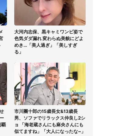
メ
大河内志保、黒キャミワンピ姿で
宮
色気ダダ漏れ 変わらぬ美貌にどよ
必
めき...「美人過ぎ」「美しすぎ
る」
せ
市川團十郎の15歳長女&13歳長
ー
男、ソファでリラックス仲良し2シ
制覇
ョ 「海老蔵さんにも麻央さんにも
似てますね」「大人になったな~」