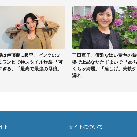
親は伊藤蘭...趣里、ピンクのミ
三田寛子、優雅な淡い黄色の着
丈ワンピで神スタイル炸裂 「可
姿で上品なたたずまいで 「め
すぎる」「最高で最強の母娘」
くちゃ綺麗」「涼しげ」美貌ダ
漏れ
イト
サイトについて