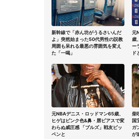
新幹線で「赤ん坊がうるさいんだ
元
よ」突然始まった50代男性の説教
歳
周囲も呆れる最悪の雰囲気を変え
ー
た「一喝」
ド
元NBAデニス・ロッドマン65歳、
柴
ヒゲはピンク色&鼻・唇ピアスで変
国
わらぬ威圧感 「ブルズ」戦友ピッ
ガ
ペンと
が