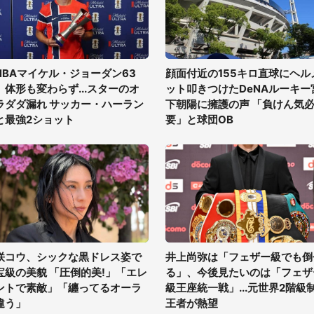
NBAマイケル・ジョーダン63
顔面付近の155キロ直球にヘル
、体形も変わらず...スターのオ
ット叩きつけたDeNAルーキー
ラダダ漏れ サッカー・ハーラン
下朝陽に擁護の声 「負けん気
と最強2ショット
要」と球団OB
咲コウ、シックな黒ドレス姿で
井上尚弥は「フェザー級でも倒
宝級の美貌 「圧倒的美!」「エレ
る」、今後見たいのは「フェザ
ントで素敵」「纏ってるオーラ
級王座統一戦」...元世界2階級
違う」
王者が熱望