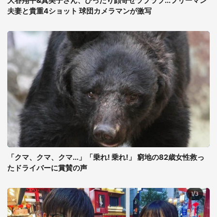
大谷翔平&真美子さん、ぴったり顔寄せラブラブ...フリーマン
夫妻と貴重4ショット 球団カメラマンが激写
「クマ、クマ、クマ...」「乗れ! 乗れ!」 窮地の82歳女性救っ
たドライバーに賞賛の声