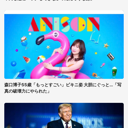
森口博子55歳「もっとすごい」ビキニ姿 大胆にぐっと...「写
真の破壊力にやられた」