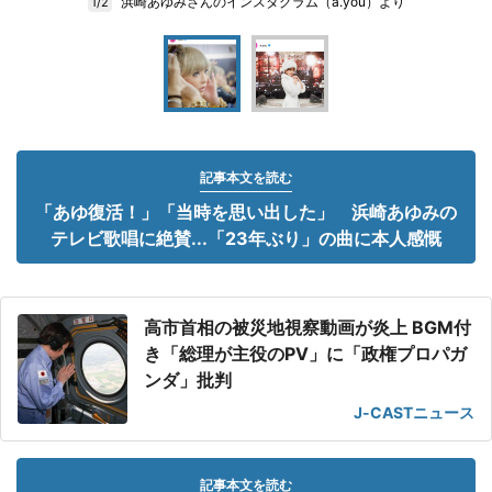
浜崎あゆみさんのインスタグラム（a.you）より
1/2
記事本文を読む
「あゆ復活！」「当時を思い出した」 浜崎あゆみの
テレビ歌唱に絶賛...「23年ぶり」の曲に本人感慨
高市首相の被災地視察動画が炎上 BGM付
き「総理が主役のPV」に「政権プロパガ
ンダ」批判
J-CASTニュース
記事本文を読む