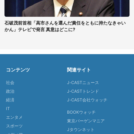
石破茂前首相「高市さんを選んだ責任をともに持たなきゃい
かん」テレビで発言 真意はどこに?
コンテンツ
関連サイト
社会
J-CASTニュース
政治
J-CASTトレンド
経済
J-CAST会社ウォッチ
IT
BOOKウォッチ
エンタメ
東京バーゲンマニア
スポーツ
Jタウンネット