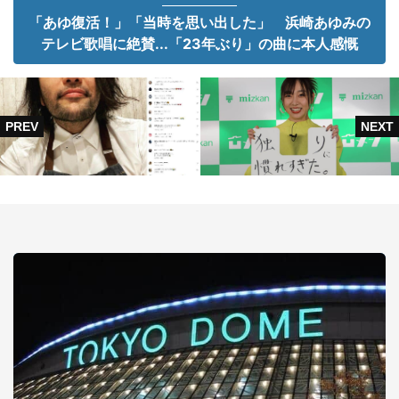
「あゆ復活！」「当時を思い出した」 浜崎あゆみの
テレビ歌唱に絶賛...「23年ぶり」の曲に本人感慨