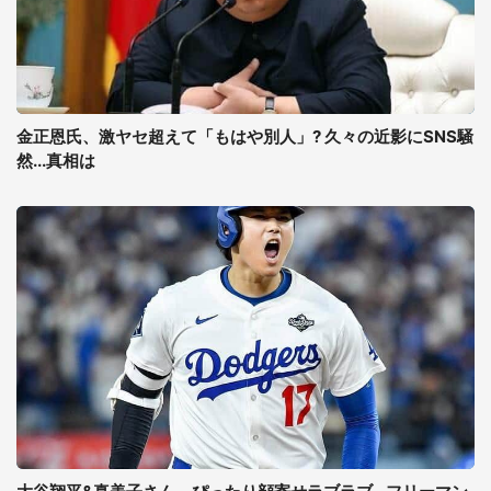
金正恩氏、激ヤセ超えて「もはや別人」? 久々の近影にSNS騒
然...真相は