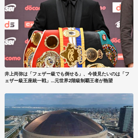
井上尚弥は「フェザー級でも倒せる」、今後見たいのは「フ
ェザー級王座統一戦」...元世界2階級制覇王者が熱望