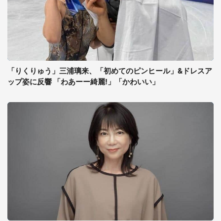
「りくりゅう」三浦璃来、「初めてのピンヒール」&ドレスア
ップ姿に反響 「わあーー綺麗!」「かわいい」