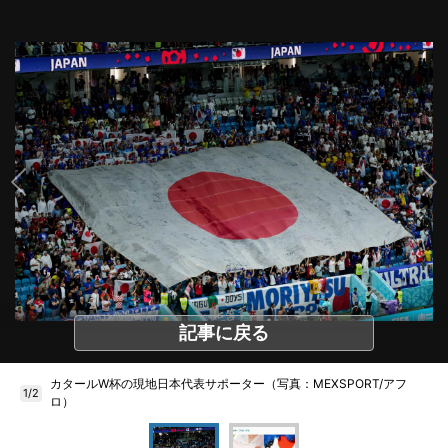
記事に戻る
カタールW杯の現地日本代表サポーター（写真：MEXSPORT/アフ
1/2
ロ）