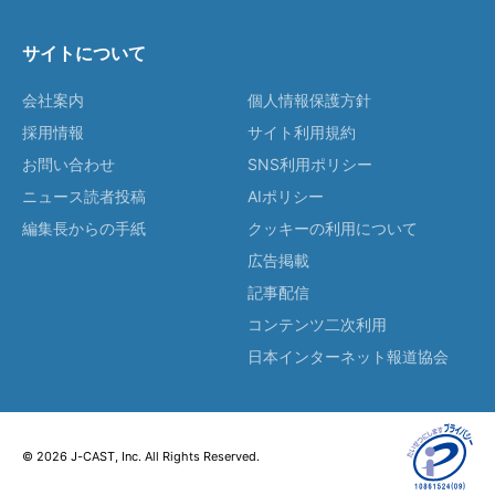
サイトについて
会社案内
個人情報保護方針
採用情報
サイト利用規約
お問い合わせ
SNS利用ポリシー
ニュース読者投稿
AIポリシー
編集長からの手紙
クッキーの利用について
広告掲載
記事配信
コンテンツ二次利用
日本インターネット報道協会
© 2026 J-CAST, Inc. All Rights Reserved.