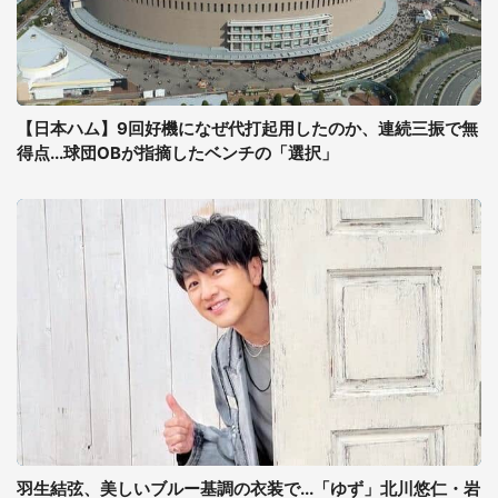
【日本ハム】9回好機になぜ代打起用したのか、連続三振で無
得点...球団OBが指摘したベンチの「選択」
羽生結弦、美しいブルー基調の衣装で...「ゆず」北川悠仁・岩