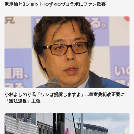
沢厚治と3ショット ゆず×ゆづコラボにファン歓喜
小林よしのり氏「ワシは提訴しますよ」...皇室典範改正案に
「憲法違反」主張