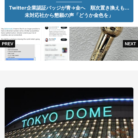
Twitter企業認証バッジが青→金へ 順次置き換えも...
未対応社から懇願の声「どうか金色を」