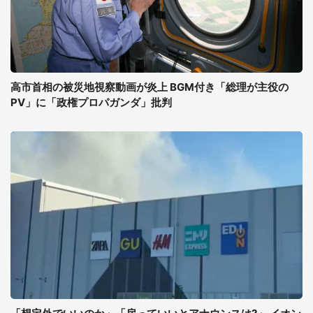
高市首相の被災地視察動画が炎上 BGM付き「総理が主役の
PV」に「政権プロパガンダ」批判