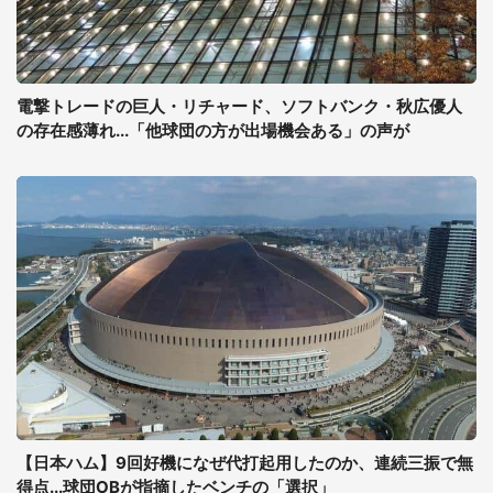
電撃トレードの巨人・リチャード、ソフトバンク・秋広優人
の存在感薄れ...「他球団の方が出場機会ある」の声が
【日本ハム】9回好機になぜ代打起用したのか、連続三振で無
得点...球団OBが指摘したベンチの「選択」