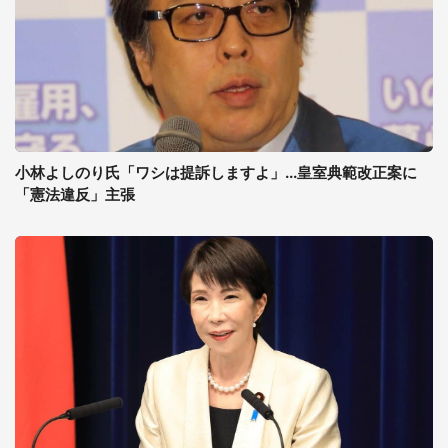
小林よしのり氏「ワシは提訴しますよ」...皇室典範改正案に
「憲法違反」主張