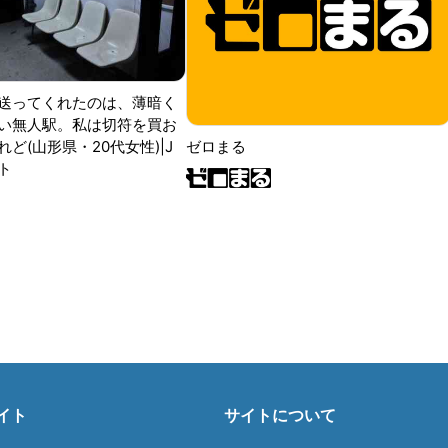
送ってくれたのは、薄暗く
い無人駅。私は切符を買お
ど(山形県・20代女性)|J
ゼロまる
ト
イト
サイトについて