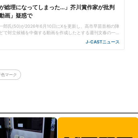
が総理になってしまった...」芥川賞作家が批判
動画」疑惑で
郎氏(50)が2026年6月10日にXを更新し、高市早苗首相の陣
どで対立候補を中傷する動画を作成したとする週刊文春の一
身の見解を示した。この投稿がSNS上で大きな注目を集めて
J-CASTニュース
世界に戻るべき」週刊文春は4月29日付の記事で、25年秋の
に、小泉進次郎衆院議員や林芳正衆院議員を中傷する動画がS
こ
青色マーク