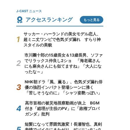
J-CAST ニュース
アクセスランキング
もっと見る
サッカー・ハーランドの美女モデル恋人、
超ミニ丈ワンピで色気ダダ漏れ すらり神
スタイルの美貌
市川團十郎の15歳長女＆13歳長男、ソファ
でリラックス仲良し2ショ 「海老蔵さん
にも麻央さんにも似てますね」「大人にな
ったな～」
NHK朝ドラ「風、薫る」、色気ダダ漏れ俳
優の強烈インパクト登場シーンに沸く
「苦しそうなのに」「シャツ姿艶っぽい」
高市首相の被災地視察動画が炎上 BGM
付き「総理が主役のPV」に「政権プロパ
ガンダ」批判
短髪になって雰囲気激変！長瀬智也、真剣
表情でバイクにまたがり...ガソリンタンク