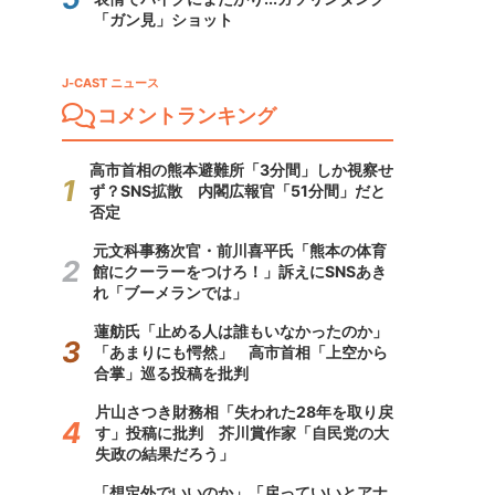
「ガン見」ショット
J-CAST ニュース
コメントランキング
高市首相の熊本避難所「3分間」しか視察せ
ず？SNS拡散 内閣広報官「51分間」だと
否定
元文科事務次官・前川喜平氏「熊本の体育
館にクーラーをつけろ！」訴えにSNSあき
れ「ブーメランでは」
蓮舫氏「止める人は誰もいなかったのか」
「あまりにも愕然」 高市首相「上空から
合掌」巡る投稿を批判
片山さつき財務相「失われた28年を取り戻
す」投稿に批判 芥川賞作家「自民党の大
失政の結果だろう」
「想定外でいいのか」「戻っていいとアナ