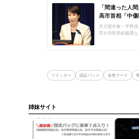
「間違った人間
高市首相「中傷
芥川賞作家・平野啓一
営が自民党総裁選な
連の報道を巡り、自
いる。平野氏「元の
自民党総裁選期間中
NS上に投稿され、
ツイッター
認証バッジ
金色マーク
姉妹サイト