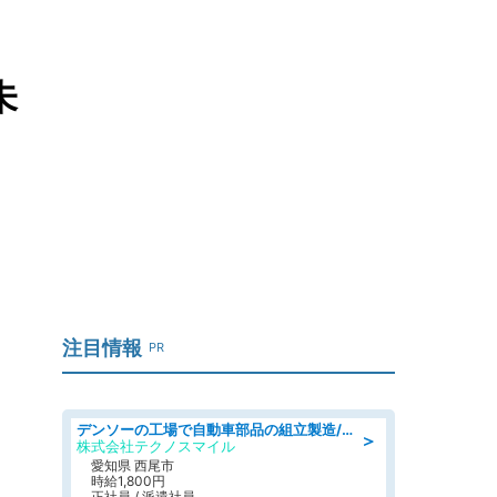
未
注目情報
PR
デンソーの工場で自動車部品の組立製造/denso aichi
＞
株式会社テクノスマイル
愛知県 西尾市
時給1,800円
正社員 / 派遣社員