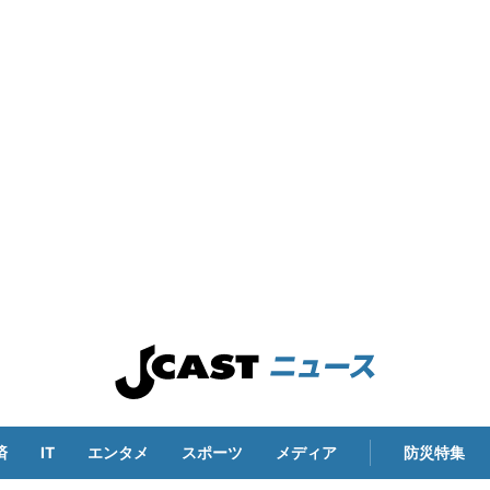
済
IT
エンタメ
スポーツ
メディア
防災特集