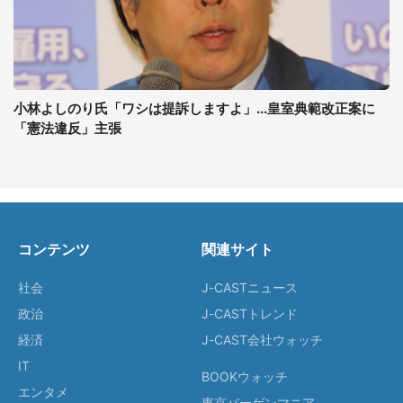
小林よしのり氏「ワシは提訴しますよ」...皇室典範改正案に
「憲法違反」主張
コンテンツ
関連サイト
社会
J-CASTニュース
政治
J-CASTトレンド
経済
J-CAST会社ウォッチ
IT
BOOKウォッチ
エンタメ
東京バーゲンマニア