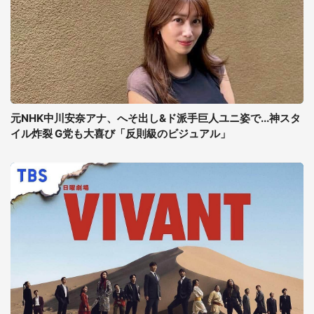
元NHK中川安奈アナ、へそ出し&ド派手巨人ユニ姿で...神スタ
イル炸裂 G党も大喜び「反則級のビジュアル」