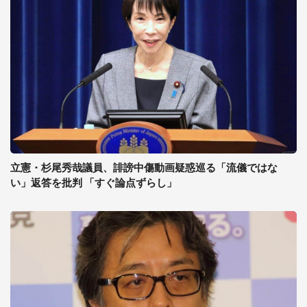
立憲・杉尾秀哉議員、誹謗中傷動画疑惑巡る「流儀ではな
い」返答を批判 「すぐ論点ずらし」