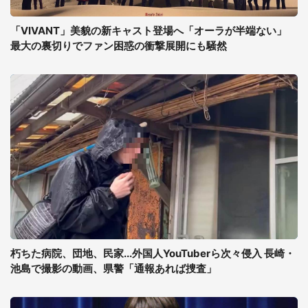
「VIVANT」美貌の新キャスト登場へ「オーラが半端ない」
最大の裏切りでファン困惑の衝撃展開にも騒然
朽ちた病院、団地、民家...外国人YouTuberら次々侵入 長崎・
池島で撮影の動画、県警「通報あれば捜査」