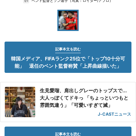
ベント監督とソン選手（写真：ロイター/アフロ）
1/1
記事本文を読む
韓国メディア、FIFAランク25位で「トップ10十分可
能」 退任のベント監督称賛「上昇曲線描いた」
生見愛瑠、肩出しグレーのトップスで...
大人っぽくてドキっ 「ちょっといつもと
雰囲気違う」「可愛いすぎて滅」
J-CASTニュース
記事本文を読む