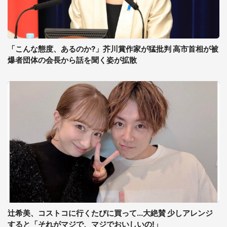
「こんな態度、あるのか?」芥川賞作家が猛批判 高市首相が被
爆者団体の会長から話を聞く姿が拡散
辻希美、コストコに行くたびに買って...大絶賛 少しアレンジ
すると「それがマジで、マジでおいしいの!」