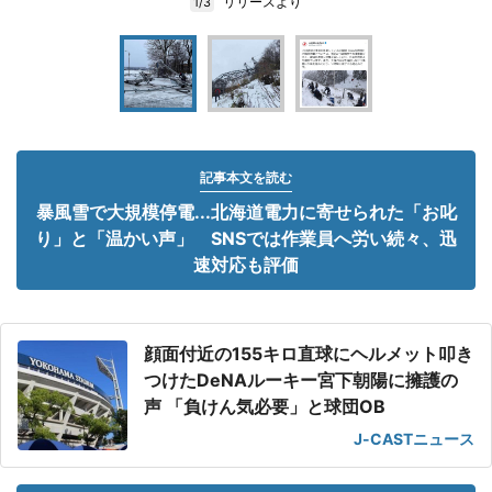
リリースより
1/3
記事本文を読む
暴風雪で大規模停電...北海道電力に寄せられた「お叱
り」と「温かい声」 SNSでは作業員へ労い続々、迅
速対応も評価
顔面付近の155キロ直球にヘルメット叩き
つけたDeNAルーキー宮下朝陽に擁護の
声 「負けん気必要」と球団OB
J-CASTニュース