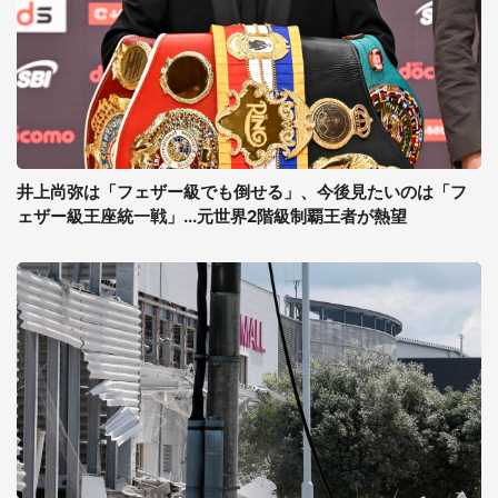
井上尚弥は「フェザー級でも倒せる」、今後見たいのは「フ
ェザー級王座統一戦」...元世界2階級制覇王者が熱望