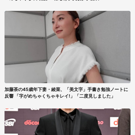
加藤茶の45歳年下妻・綾菜、「美文字」手書き勉強ノートに
反響 「字がめちゃくちゃキレイ!」「二度見しました」