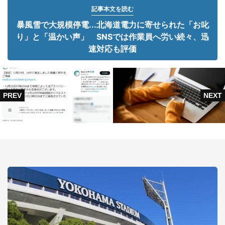
記事本文を読む
暴風雪で大規模停電...北海道電力に寄せられた「お叱
り」と「温かい声」 SNSでは作業員へ労い続々、迅
速対応も評価