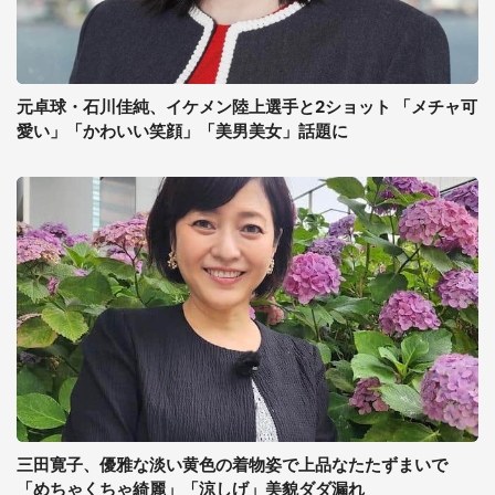
元卓球・石川佳純、イケメン陸上選手と2ショット 「メチャ可
愛い」「かわいい笑顔」「美男美女」話題に
三田寛子、優雅な淡い黄色の着物姿で上品なたたずまいで
「めちゃくちゃ綺麗」「涼しげ」美貌ダダ漏れ