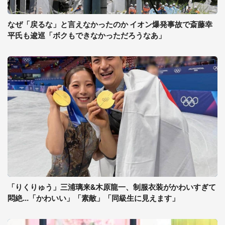
なぜ「戻るな」と言えなかったのか イオン爆発事故で斎藤幸
平氏も逡巡「ボクもできなかっただろうなあ」
「りくりゅう」三浦璃来&木原龍一、制服衣装がかわいすぎて
悶絶...「かわいい」「素敵」「同級生に見えます」