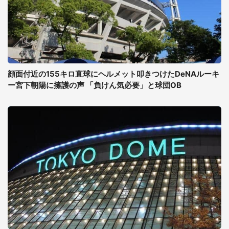
顔面付近の155キロ直球にヘルメット叩きつけたDeNAルーキ
ー宮下朝陽に擁護の声 「負けん気必要」と球団OB