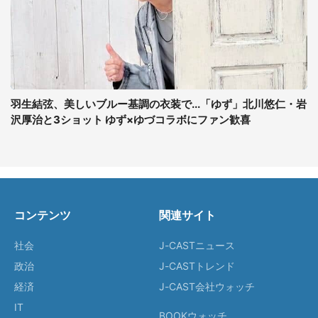
羽生結弦、美しいブルー基調の衣装で...「ゆず」北川悠仁・岩
沢厚治と3ショット ゆず×ゆづコラボにファン歓喜
コンテンツ
関連サイト
社会
J-CASTニュース
政治
J-CASTトレンド
経済
J-CAST会社ウォッチ
IT
BOOKウォッチ