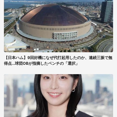
【日本ハム】9回好機になぜ代打起用したのか、連続三振で無
得点...球団OBが指摘したベンチの「選択」