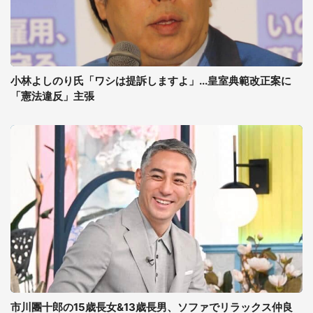
小林よしのり氏「ワシは提訴しますよ」...皇室典範改正案に
「憲法違反」主張
市川團十郎の15歳長女&13歳長男、ソファでリラックス仲良