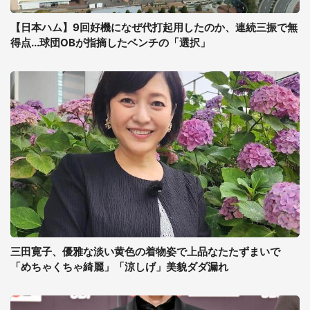
【日本ハム】9回好機になぜ代打起用したのか、連続三振で無
得点...球団OBが指摘したベンチの「選択」
三田寛子、優雅な淡い黄色の着物姿で上品なたたずまいで
「めちゃくちゃ綺麗」「涼しげ」美貌ダダ漏れ