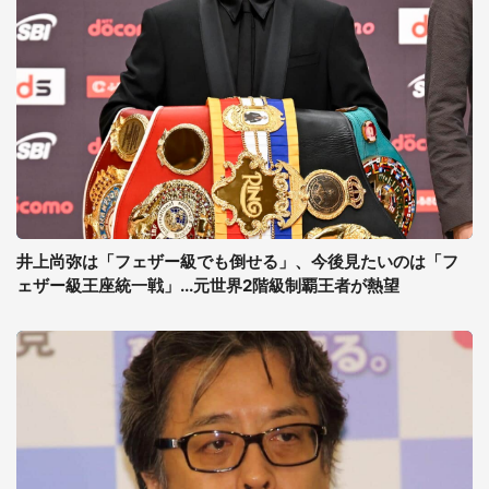
井上尚弥は「フェザー級でも倒せる」、今後見たいのは「フ
ェザー級王座統一戦」...元世界2階級制覇王者が熱望