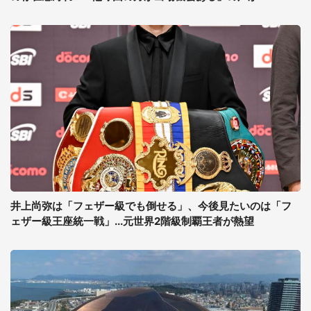
井上尚弥は「フェザー級でも倒せる」、今後見たいのは「フ
ェザー級王座統一戦」...元世界2階級制覇王者が熱望