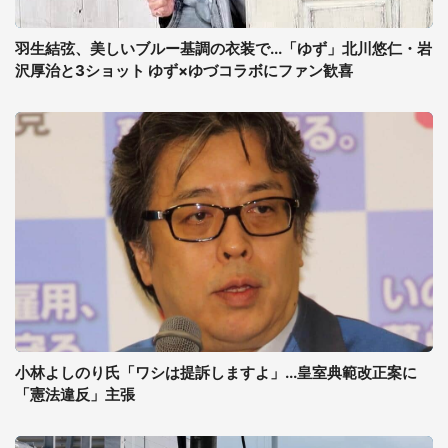
羽生結弦、美しいブルー基調の衣装で...「ゆず」北川悠仁・岩
沢厚治と3ショット ゆず×ゆづコラボにファン歓喜
小林よしのり氏「ワシは提訴しますよ」...皇室典範改正案に
「憲法違反」主張