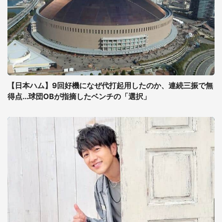
【日本ハム】9回好機になぜ代打起用したのか、連続三振で無
得点...球団OBが指摘したベンチの「選択」