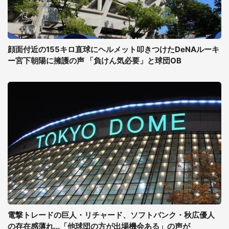
顔面付近の155キロ直球にヘルメット叩きつけたDeNAルーキ
ー宮下朝陽に擁護の声 「負けん気必要」と球団OB
電撃トレードの巨人・リチャード、ソフトバンク・秋広優人
の存在感薄れ...「他球団の方が出場機会ある」の声が