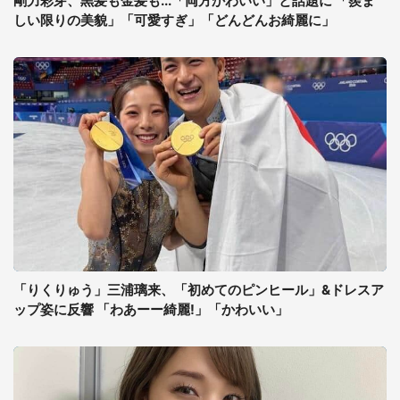
剛力彩芽、黒髪も金髪も...「両方かわいい」と話題に 「羨ま
しい限りの美貌」「可愛すぎ」「どんどんお綺麗に」
「りくりゅう」三浦璃来、「初めてのピンヒール」&ドレスア
ップ姿に反響 「わあーー綺麗!」「かわいい」