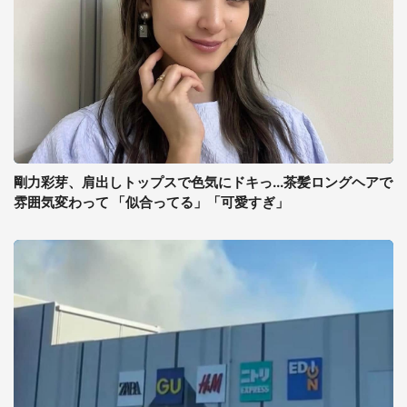
剛力彩芽、肩出しトップスで色気にドキっ...茶髪ロングヘアで
雰囲気変わって 「似合ってる」「可愛すぎ」