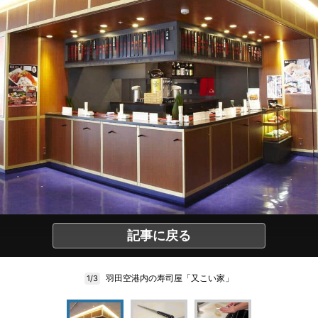
記事に戻る
羽田空港内の寿司屋「又こい家」
1/3