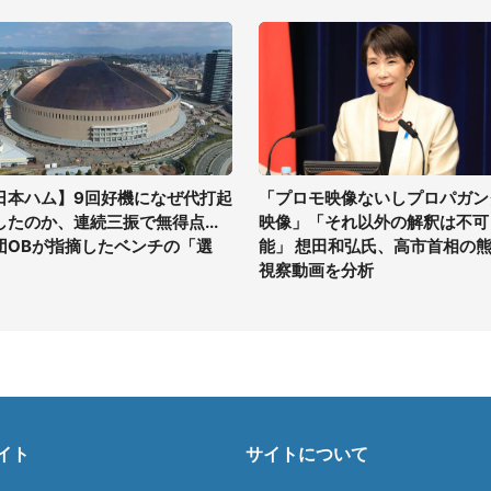
日本ハム】9回好機になぜ代打起
「プロモ映像ないしプロパガン
したのか、連続三振で無得点...
映像」「それ以外の解釈は不可
団OBが指摘したベンチの「選
能」 想田和弘氏、高市首相の
」
視察動画を分析
イト
サイトについて