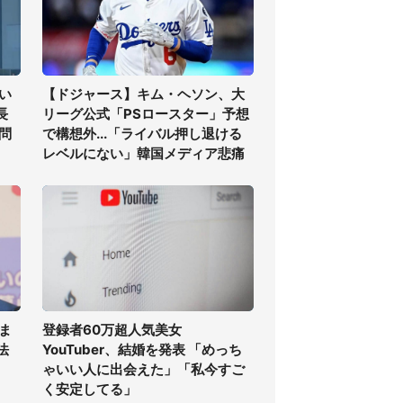
い
【ドジャース】キム・ヘソン、大
長
リーグ公式「PSロースター」予想
問
で構想外...「ライバル押し退ける
レベルにない」韓国メディア悲痛
ま
登録者60万超人気美女
法
YouTuber、結婚を発表 「めっち
ゃいい人に出会えた」「私今すご
く安定してる」