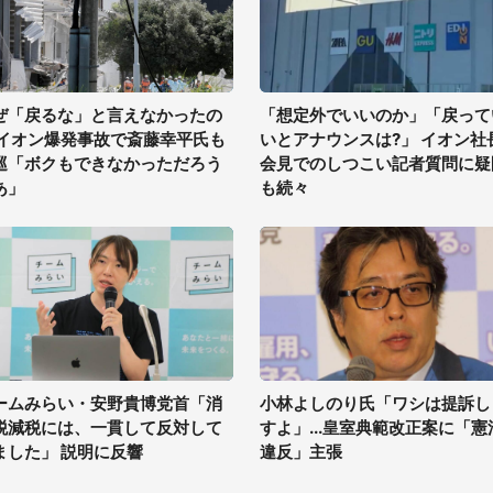
ぜ「戻るな」と言えなかったの
「想定外でいいのか」「戻って
 イオン爆発事故で斎藤幸平氏も
いとアナウンスは?」 イオン社
巡「ボクもできなかっただろう
会見でのしつこい記者質問に疑
あ」
も続々
ームみらい・安野貴博党首「消
小林よしのり氏「ワシは提訴し
税減税には、一貫して反対して
すよ」...皇室典範改正案に「憲
ました」 説明に反響
違反」主張