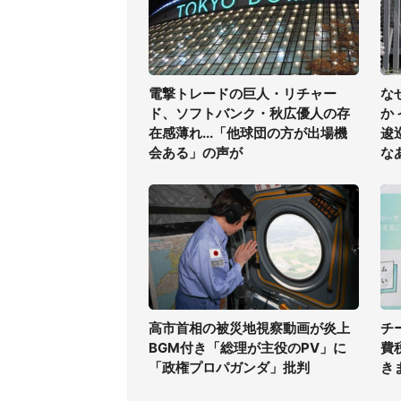
電撃トレードの巨人・リチャー
な
ド、ソフトバンク・秋広優人の存
か
在感薄れ...「他球団の方が出場機
逡
会ある」の声が
な
高市首相の被災地視察動画が炎上
チ
BGM付き「総理が主役のPV」に
費
「政権プロパガンダ」批判
き