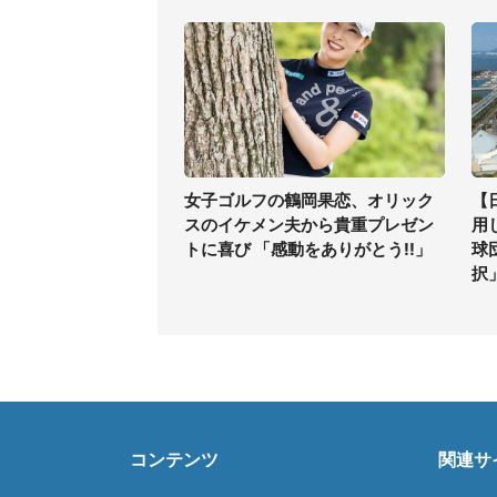
女子ゴルフの鶴岡果恋、オリック
【
スのイケメン夫から貴重プレゼン
用
トに喜び 「感動をありがとう!!」
球
択
コンテンツ
関連サ