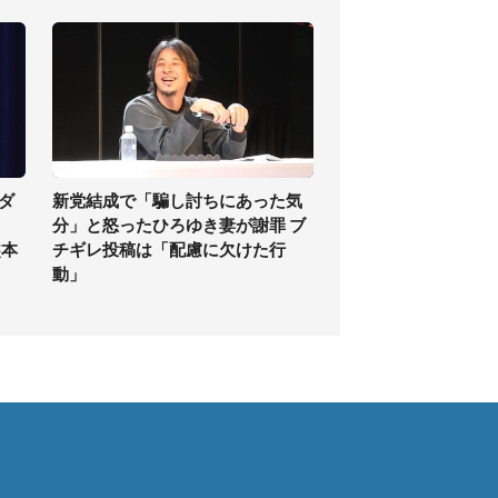
ダ
新党結成で「騙し討ちにあった気
分」と怒ったひろゆき妻が謝罪 ブ
熊本
チギレ投稿は「配慮に欠けた行
動」