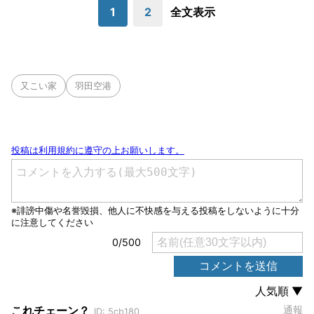
1
2
全文表示
又こい家
羽田空港