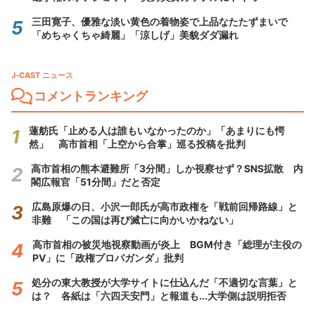
三田寛子、優雅な淡い黄色の着物姿で上品なたたずまいで
「めちゃくちゃ綺麗」「涼しげ」美貌ダダ漏れ
J-CAST ニュース
コメントランキング
蓮舫氏「止める人は誰もいなかったのか」「あまりにも愕
然」 高市首相「上空から合掌」巡る投稿を批判
高市首相の熊本避難所「3分間」しか視察せず？SNS拡散 内
閣広報官「51分間」だと否定
広島原爆の日、小沢一郎氏が高市政権を「戦前回帰路線」と
非難 「この国は再び滅亡に向かいかねない」
高市首相の被災地視察動画が炎上 BGM付き「総理が主役の
PV」に「政権プロパガンダ」批判
処分の東大教授が大学サイトに仕込んだ「不適切な言葉」と
は？ 各紙は「六四天安門」と報道も...大学側は説明拒否