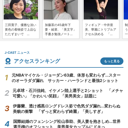
三田寛子、優雅な淡い
加藤茶の45歳年下
フィギュア・中井亜
制
黄色の着物姿で上品な
妻・綾菜、「美文字」
美、華麗にトリプルア
う
たたずまいで ...
手書き勉強ノート...
クセル決める 「...
一
J-CAST ニュース
アクセスランキング
もっと見る
元NBAマイケル・ジョーダン63歳、体形も変わらず...スター
のオーラダダ漏れ サッカー・ハーランドと最強2ショット
元卓球・石川佳純、イケメン陸上選手と2ショット 「メチャ
可愛い」「かわいい笑顔」「美男美女」話題に
伊藤蘭、透け感黒ロングドレス姿で色気ダダ漏れ...変わらぬ
美貌の衝撃 「ずっと変わらず綺麗」「美しすぎ」
国際結婚のフェンシング松山恭助、美人妻を抱きしめ...世界
選手権のオフショット 美男美女カップルにドキっ