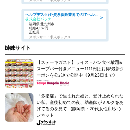
ヘルプデスク/外資系保険業界でのITヘルプデスク業務/駅近/即日勤務可/ヘルプデスク
＞
株式会社パソナ
福岡県 北九州市
時給4,167円
正社員
スポンサー：求人ボックス
姉妹サイト
【ステーキガスト】ライス・パン食べ放題&
スープバー付きメニュー1111円はお得!最新ク
ーポンを公式Xで公開中《9月23日まで》
「多指症」で生まれた娘と、受け止められな
い私。産後初めての夜、助産師がミルクをあ
げてるのを見て...(静岡県・20代女性)|Jタウ
ンネット