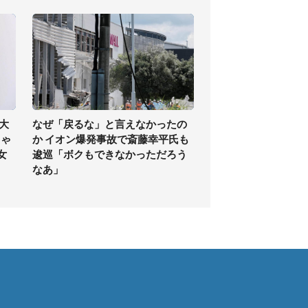
大
なぜ「戻るな」と言えなかったの
しゃ
か イオン爆発事故で斎藤幸平氏も
女
逡巡「ボクもできなかっただろう
なあ」