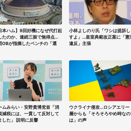
日本ハム】9回好機になぜ代打起
小林よしのり氏「ワシは提訴し
したのか、連続三振で無得点...
すよ」...皇室典範改正案に「憲
団OBが指摘したベンチの「選
違反」主張
」
ームみらい・安野貴博党首「消
ウクライナ侵攻...ロシアエリー
税減税には、一貫して反対して
層からも「そろそろやめ時なの
ました」 説明に反響
は」の声