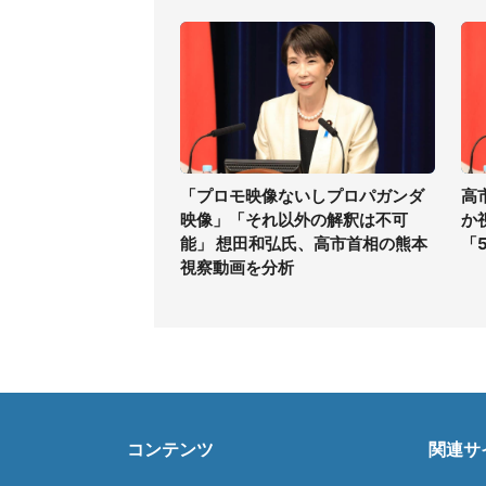
「プロモ映像ないしプロパガンダ
高
映像」「それ以外の解釈は不可
か
能」 想田和弘氏、高市首相の熊本
「
視察動画を分析
コンテンツ
関連サ