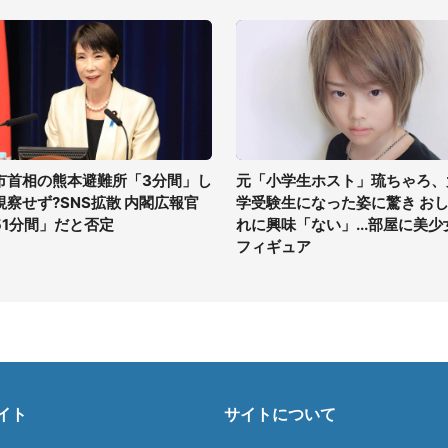
市首相の熊本避難所「3分間」し
元「小学生ホスト」琉ちゃろ、
視察せず?SNS拡散 内閣広報官
学受験生になった姿に驚き お
51分間」だと否定
れに興味「ない」...部屋に美少
フィギュア
イト
サイトについて