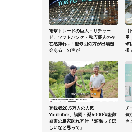
電撃トレードの巨人・リチャー
【
ド、ソフトバンク・秋広優人の存
用
在感薄れ...「他球団の方が出場機
球
会ある」の声が
択
登録者28.5万人の人気
チ
YouTuber、福岡・梨5000個盗難
費
被害の農家訪れ寄付 「頑張ってほ
き
しいなと思って」