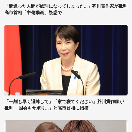
「間違った人間が総理になってしまった...」芥川賞作家が批判
高市首相「中傷動画」疑惑で
「一刻も早く退陣して」「家で寝てください」芥川賞作家が
批判 「国会もサボり...」と高市首相に指摘