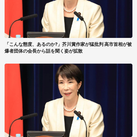
「こんな態度、あるのか?」芥川賞作家が猛批判 高市首相が被
爆者団体の会長から話を聞く姿が拡散