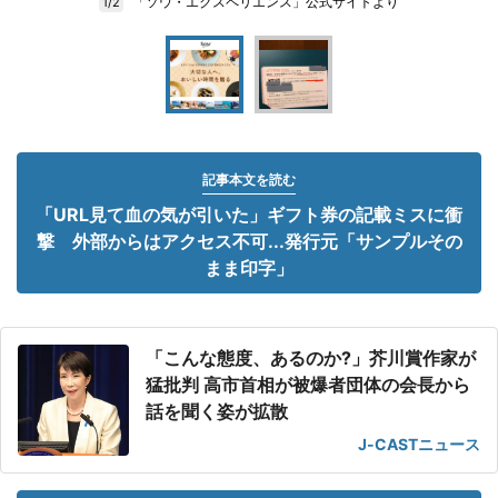
「ソウ・エクスペリエンス」公式サイトより
1/2
記事本文を読む
「URL見て血の気が引いた」ギフト券の記載ミスに衝
撃 外部からはアクセス不可...発行元「サンプルその
まま印字」
「こんな態度、あるのか?」芥川賞作家が
猛批判 高市首相が被爆者団体の会長から
話を聞く姿が拡散
J-CASTニュース