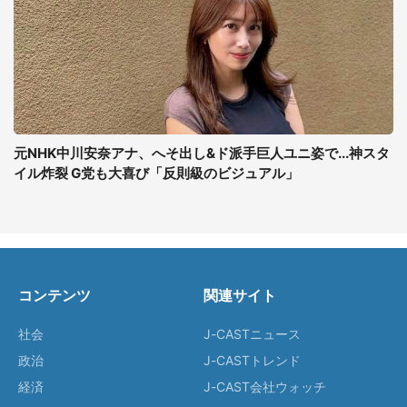
元NHK中川安奈アナ、へそ出し&ド派手巨人ユニ姿で...神スタ
イル炸裂 G党も大喜び「反則級のビジュアル」
コンテンツ
関連サイト
社会
J-CASTニュース
政治
J-CASTトレンド
経済
J-CAST会社ウォッチ