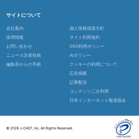
サイトについて
会社案内
個人情報保護方針
採用情報
サイト利用規約
お問い合わせ
SNS利用ポリシー
ニュース読者投稿
AIポリシー
編集長からの手紙
クッキーの利用について
広告掲載
記事配信
コンテンツ二次利用
日本インターネット報道協会
© 2026 J-CAST, Inc. All Rights Reserved.