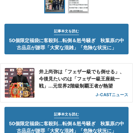
記事本文を読む
50個限定福袋に客殺到...転倒＆怒号騒ぎ 秋葉原の中
古品店が謝罪「大変な混雑」「危険な状況に」
井上尚弥は「フェザー級でも倒せる」、
今後見たいのは「フェザー級王座統一
戦」...元世界2階級制覇王者が熱望
J-CASTニュース
記事本文を読む
50個限定福袋に客殺到...転倒＆怒号騒ぎ 秋葉原の中
古品店が謝罪「大変な混雑」「危険な状況に」