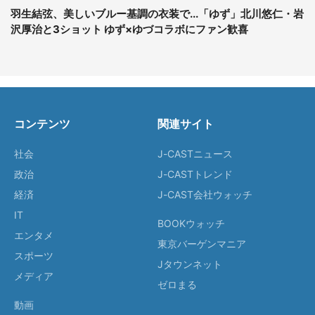
羽生結弦、美しいブルー基調の衣装で...「ゆず」北川悠仁・岩
沢厚治と3ショット ゆず×ゆづコラボにファン歓喜
コンテンツ
関連サイト
社会
J-CASTニュース
政治
J-CASTトレンド
経済
J-CAST会社ウォッチ
IT
BOOKウォッチ
エンタメ
東京バーゲンマニア
スポーツ
Jタウンネット
メディア
ゼロまる
動画