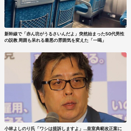
新幹線で「赤ん坊がうるさいんだよ」突然始まった50代男性
の説教 周囲も呆れる最悪の雰囲気を変えた「一喝」
小林よしのり氏「ワシは提訴しますよ」...皇室典範改正案に