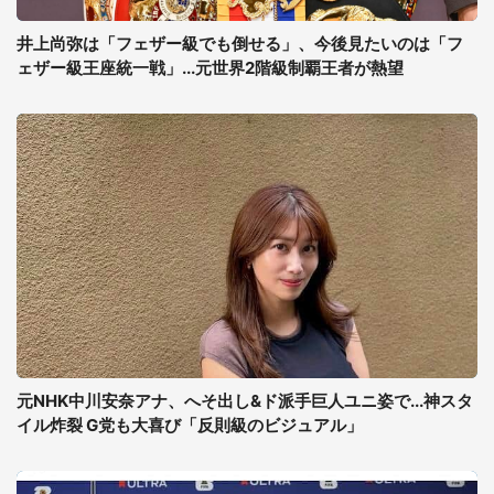
井上尚弥は「フェザー級でも倒せる」、今後見たいのは「フ
ェザー級王座統一戦」...元世界2階級制覇王者が熱望
元NHK中川安奈アナ、へそ出し&ド派手巨人ユニ姿で...神スタ
イル炸裂 G党も大喜び「反則級のビジュアル」