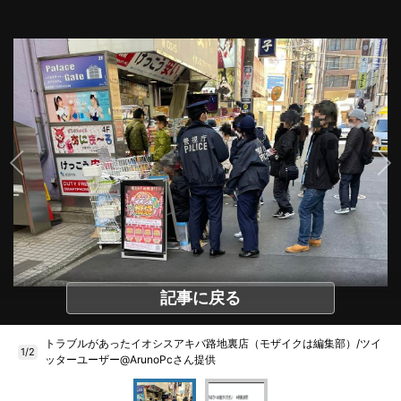
記事に戻る
トラブルがあったイオシスアキバ路地裏店（モザイクは編集部）/ツイ
1/2
ッターユーザー@ArunoPcさん提供