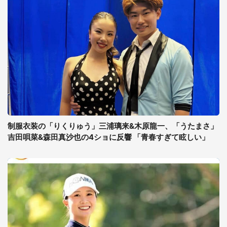
制服衣装の「りくりゅう」三浦璃来&木原龍一、「うたまさ」
吉田唄菜&森田真沙也の4ショに反響 「青春すぎて眩しい」