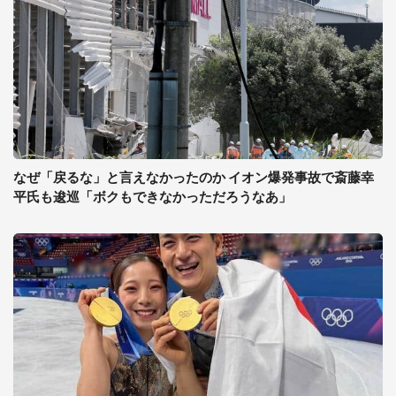
なぜ「戻るな」と言えなかったのか イオン爆発事故で斎藤幸
平氏も逡巡「ボクもできなかっただろうなあ」