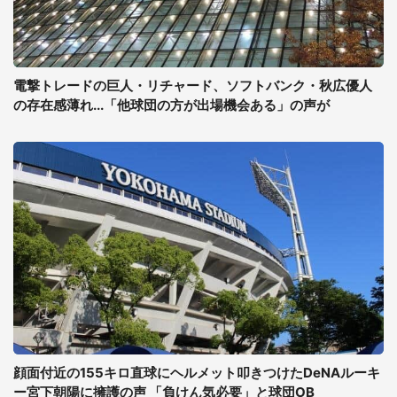
電撃トレードの巨人・リチャード、ソフトバンク・秋広優人
の存在感薄れ...「他球団の方が出場機会ある」の声が
顔面付近の155キロ直球にヘルメット叩きつけたDeNAルーキ
ー宮下朝陽に擁護の声 「負けん気必要」と球団OB