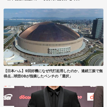
【日本ハム】9回好機になぜ代打起用したのか、連続三振で無
得点...球団OBが指摘したベンチの「選択」