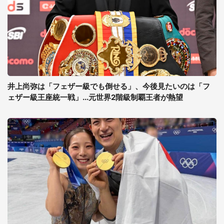
井上尚弥は「フェザー級でも倒せる」、今後見たいのは「フ
ェザー級王座統一戦」...元世界2階級制覇王者が熱望