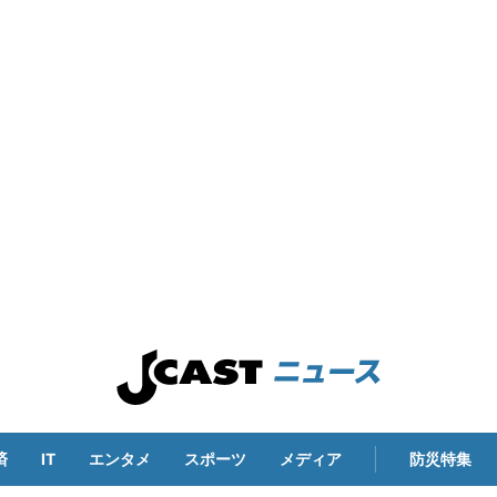
済
IT
エンタメ
スポーツ
メディア
防災特集