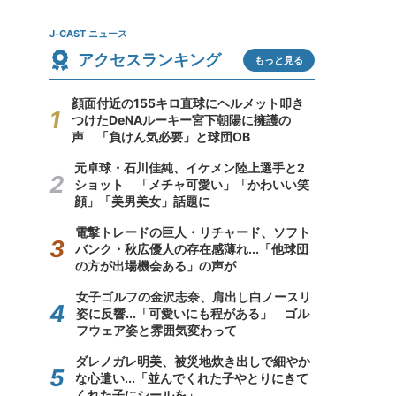
J-CAST ニュース
アクセスランキング
もっと見る
顔面付近の155キロ直球にヘルメット叩き
つけたDeNAルーキー宮下朝陽に擁護の
声 「負けん気必要」と球団OB
元卓球・石川佳純、イケメン陸上選手と2
ショット 「メチャ可愛い」「かわいい笑
顔」「美男美女」話題に
電撃トレードの巨人・リチャード、ソフト
バンク・秋広優人の存在感薄れ...「他球団
の方が出場機会ある」の声が
女子ゴルフの金沢志奈、肩出し白ノースリ
姿に反響...「可愛いにも程がある」 ゴル
フウェア姿と雰囲気変わって
ダレノガレ明美、被災地炊き出しで細やか
な心遣い...「並んでくれた子やとりにきて
くれた子にシールを」