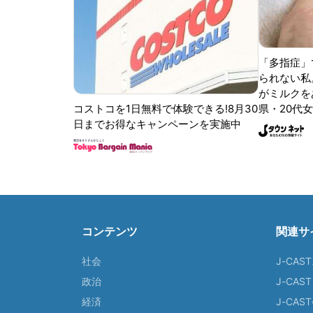
「多指症」
られない私
がミルクをあ
コストコを1日無料で体験できる!8月30
県・20代女
日までお得なキャンペーンを実施中
コンテンツ
関連サ
社会
J-CAS
政治
J-CAS
経済
J-CA