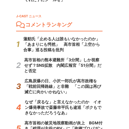
J-CAST ニュース
コメントランキング
蓮舫氏「止める人は誰もいなかったのか」
「あまりにも愕然」 高市首相「上空から
合掌」巡る投稿を批判
高市首相の熊本避難所「3分間」しか視察
せず？SNS拡散 内閣広報官「51分間」だ
と否定
広島原爆の日、小沢一郎氏が高市政権を
「戦前回帰路線」と非難 「この国は再び
滅亡に向かいかねない」
なぜ「戻るな」と言えなかったのか イオ
ン爆発事故で斎藤幸平氏も逡巡「ボクもで
きなかっただろうなあ」
高市首相の被災地視察動画が炎上 BGM付
き「総理が主役のPV」に「政権プロパガン