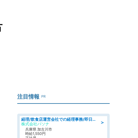
古
注目情報
PR
経理/飲食店運営会社での経理事務/即日勤務可/車通勤可/経理/一般事務
＞
株式会社パソナ
兵庫県 加古川市
時給1,550円
正社員