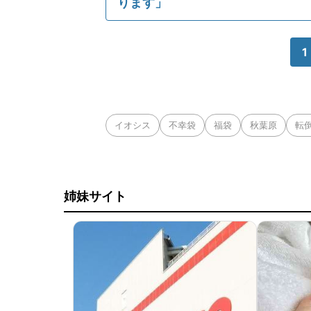
ります」
1
イオシス
不幸袋
福袋
秋葉原
転
姉妹サイト