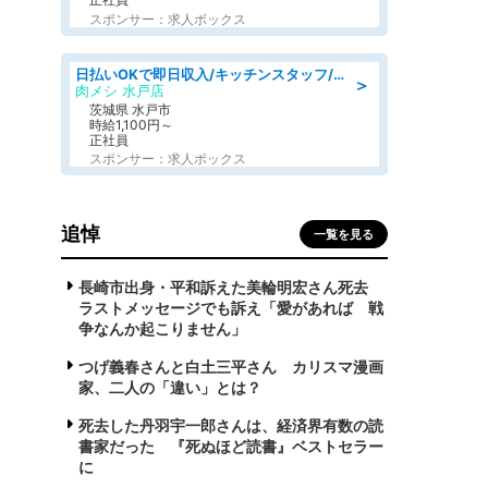
スポンサー：求人ボックス
日払いOKで即日収入/キッチンスタッフ/「原付免許必須」デリバリー業務など、自己成長可能な幅広い仕事に挑戦!髪型自由&ピアス・ネイルOK/茨城県/水戸市
＞
肉メシ 水戸店
茨城県 水戸市
時給1,100円～
正社員
スポンサー：求人ボックス
追悼
一覧を見る
長崎市出身・平和訴えた美輪明宏さん死去
ラストメッセージでも訴え「愛があれば 戦
争なんか起こりません」
つげ義春さんと白土三平さん カリスマ漫画
家、二人の「違い」とは？
死去した丹羽宇一郎さんは、経済界有数の読
書家だった 『死ぬほど読書』ベストセラー
に