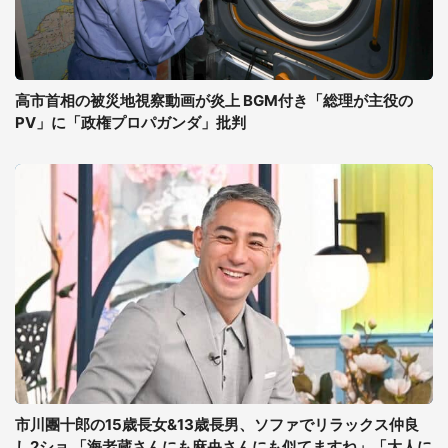
高市首相の被災地視察動画が炎上 BGM付き「総理が主役の
PV」に「政権プロパガンダ」批判
市川團十郎の15歳長女&13歳長男、ソファでリラックス仲良
し2ショ 「海老蔵さんにも麻央さんにも似てますね」「大人に