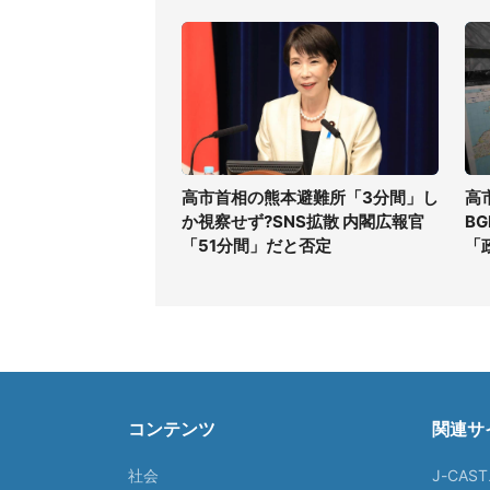
高市首相の熊本避難所「3分間」し
高
か視察せず?SNS拡散 内閣広報官
B
「51分間」だと否定
「
コンテンツ
関連サ
社会
J-CAS