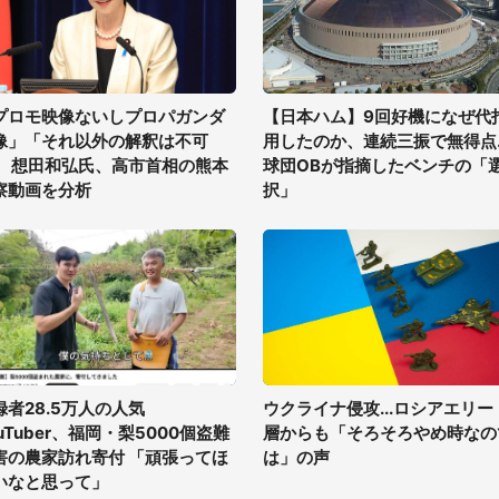
プロモ映像ないしプロパガンダ
【日本ハム】9回好機になぜ代
像」「それ以外の解釈は不可
用したのか、連続三振で無得点..
」 想田和弘氏、高市首相の熊本
球団OBが指摘したベンチの「
察動画を分析
択」
録者28.5万人の人気
ウクライナ侵攻...ロシアエリー
uTuber、福岡・梨5000個盗難
層からも「そろそろやめ時なの
害の農家訪れ寄付 「頑張ってほ
は」の声
いなと思って」