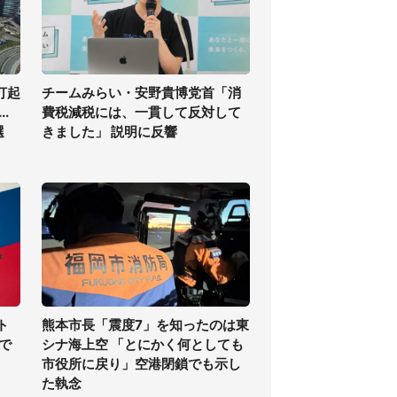
打起
チームみらい・安野貴博党首「消
.
費税減税には、一貫して反対して
選
きました」 説明に反響
ト
熊本市長「震度7」を知ったのは東
で
シナ海上空 「とにかく何としても
市役所に戻り」空港閉鎖でも示し
た執念