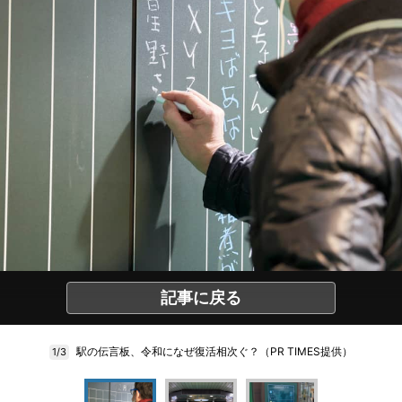
記事に戻る
駅の伝言板、令和になぜ復活相次ぐ？（PR TIMES提供）
1/3