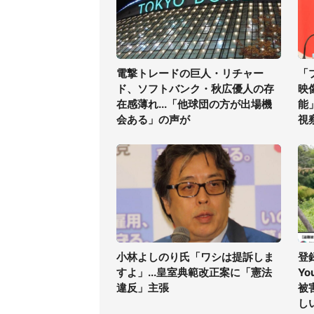
電撃トレードの巨人・リチャー
「
ド、ソフトバンク・秋広優人の存
映
在感薄れ...「他球団の方が出場機
能
会ある」の声が
視
小林よしのり氏「ワシは提訴しま
登
すよ」...皇室典範改正案に「憲法
Yo
違反」主張
被
し