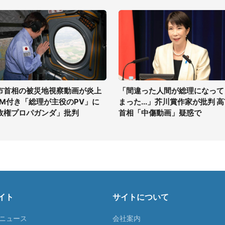
市首相の被災地視察動画が炎上
「間違った人間が総理になって
GM付き「総理が主役のPV」に
まった...」芥川賞作家が批判 
政権プロパガンダ」批判
首相「中傷動画」疑惑で
イト
サイトについて
Tニュース
会社案内