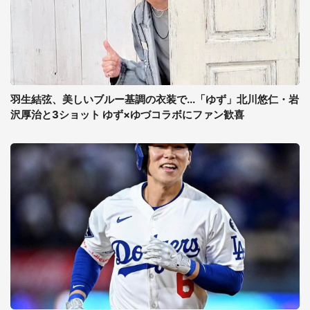
羽生結弦、美しいブルー基調の衣装で...「ゆず」北川悠仁・岩
沢厚治と3ショット ゆず×ゆづコラボにファン歓喜