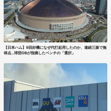
【日本ハム】9回好機になぜ代打起用したのか、連続三振で無
得点...球団OBが指摘したベンチの「選択」