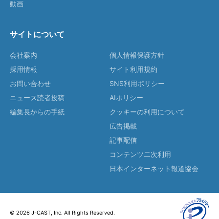
動画
サイトについて
会社案内
個人情報保護方針
採用情報
サイト利用規約
お問い合わせ
SNS利用ポリシー
ニュース読者投稿
AIポリシー
編集長からの手紙
クッキーの利用について
広告掲載
記事配信
コンテンツ二次利用
日本インターネット報道協会
© 2026 J-CAST, Inc. All Rights Reserved.