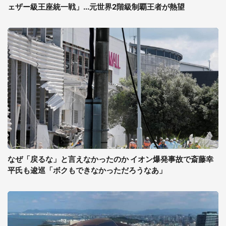
ェザー級王座統一戦」...元世界2階級制覇王者が熱望
なぜ「戻るな」と言えなかったのか イオン爆発事故で斎藤幸
平氏も逡巡「ボクもできなかっただろうなあ」