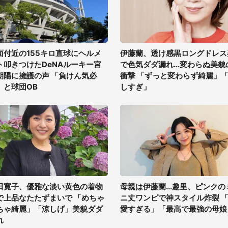
面付近の155キロ直球にヘルメ
伊藤蘭、透け感黒ロングドレス
ト叩きつけたDeNAルーキー宮
で色気ダダ漏れ...変わらぬ美貌
朝陽に擁護の声 「負けん気必
衝撃 「ずっと変わらず綺麗」
」と球団OB
しすぎ」
田寛子、優雅な淡い黄色の着物
母親は伊藤蘭...趣里、ピンクの
で上品なたたずまいで 「めちゃ
ニ丈ワンピで神スタイル炸裂 
ちゃ綺麗」「涼しげ」美貌ダダ
愛すぎる」「最高で最強の母娘
れ