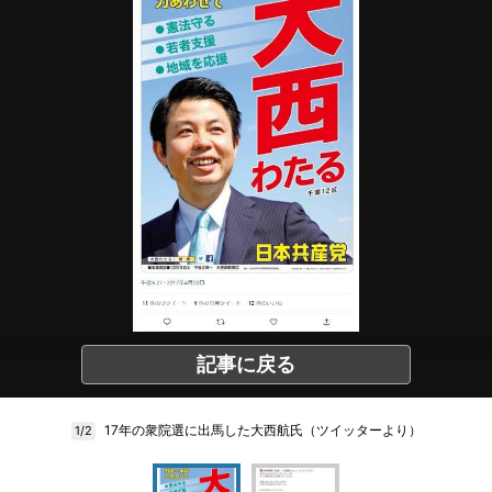
記事に戻る
17年の衆院選に出馬した大西航氏（ツイッターより）
1/2