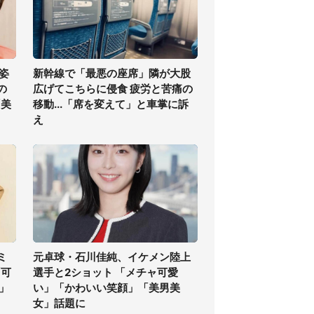
姿
新幹線で「最悪の座席」隣が大股
の
広げてこちらに侵食 疲労と苦痛の
「美
移動...「席を変えて」と車掌に訴
え
ミ
元卓球・石川佳純、イケメン陸上
「可
選手と2ショット 「メチャ可愛
」
い」「かわいい笑顔」「美男美
女」話題に