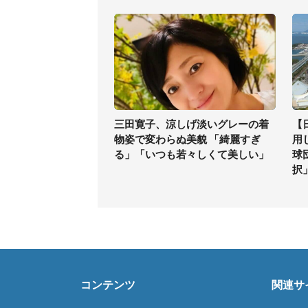
三田寛子、涼しげ淡いグレーの着
【
物姿で変わらぬ美貌 「綺麗すぎ
用
る」「いつも若々しくて美しい」
球
択
コンテンツ
関連サ