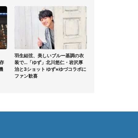
羽生結弦、美しいブルー基調の衣
存
装で...「ゆず」北川悠仁・岩沢厚
機
治と3ショット ゆず×ゆづコラボに
ファン歓喜