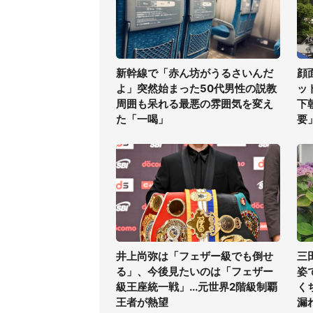
新幹線で「赤ん坊がうるさいんだ
顔
よ」突然始まった50代男性の説教
ッ
周囲も呆れる最悪の雰囲気を変え
下
た「一喝」
要
井上尚弥は「フェザー級でも倒せ
三
る」、今後見たいのは「フェザー
姿
級王座統一戦」...元世界2階級制覇
く
王者が熱望
漏