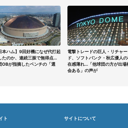
日本ハム】9回好機になぜ代打起
電撃トレードの巨人・リチャー
したのか、連続三振で無得点...
ド、ソフトバンク・秋広優人の
団OBが指摘したベンチの「選
在感薄れ...「他球団の方が出場
」
会ある」の声が
イト
サイトについて